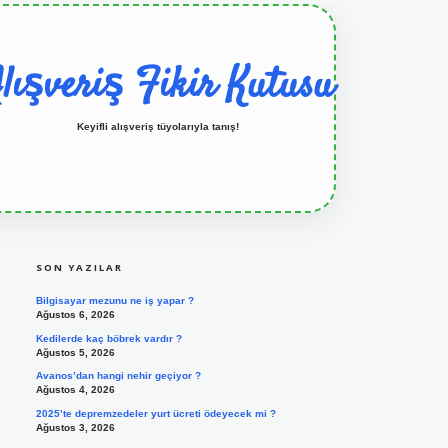
lışveriş Fikir Kutusu
Keyifli alışveriş tüyolarıyla tanış!
SIDEBAR
grandoperabet resmi sitesi
tulipbetgiris.org
SON YAZILAR
Bilgisayar mezunu ne iş yapar ?
Ağustos 6, 2026
Kedilerde kaç böbrek vardır ?
Ağustos 5, 2026
Avanos’dan hangi nehir geçiyor ?
Ağustos 4, 2026
2025’te depremzedeler yurt ücreti ödeyecek mi ?
Ağustos 3, 2026