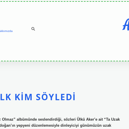
A
akkımızda
LK KIM SÖYLEDI
iz Olmaz” albümünde seslendirdiği, sözleri Ülkü Aker’e ait “Ta Uzak
Aydoğan’ın yepyeni düzenlemesiyle dinleyiciyi günümüzün uzak