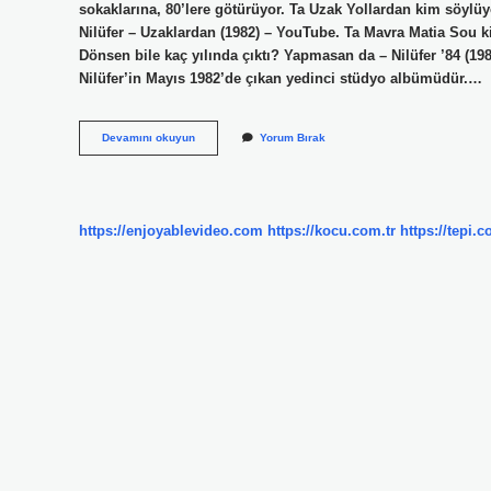
sokaklarına, 80’lere götürüyor. Ta Uzak Yollardan kim söylü
Nilüfer – Uzaklardan (1982) – YouTube. Ta Mavra Matia Sou ki
Dönsen bile kaç yılında çıktı? Yapmasan da – Nilüfer ’84 (198
Nilüfer’in Mayıs 1982’de çıkan yedinci stüdyo albümüdür.…
Ta
Devamını okuyun
Yorum Bırak
Uzak
Yollardan
Ilk
Kim
Söyledi
https://enjoyablevideo.com
https://kocu.com.tr
https://tepi.c