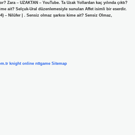
yor? Zara – UZAKTAN – YouTube. Ta Uzak Yollardan kaç yılında çıktı?
me ait? Selçuk-Ural düzenlemesiyle sunulan Affet isimli bir eserdir.
4) – Nilüfer | . Sensiz olmaz şarkısı kime ait? Sensiz Olmaz,
om.tr
knight online
nttgame
Sitemap