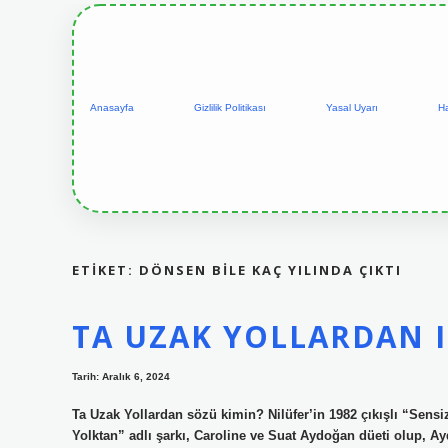
Anasayfa
Gizlilik Politikası
Yasal Uyarı
H
ETIKET:
DÖNSEN BILE KAÇ YILINDA ÇIKTI
TA UZAK YOLLARDAN I
Tarih: Aralık 6, 2024
Ta Uzak Yollardan sözü kimin? Nilüfer’in 1982 çıkışlı “Sens
Yolktan” adlı şarkı, Caroline ve Suat Aydoğan düeti olup, 