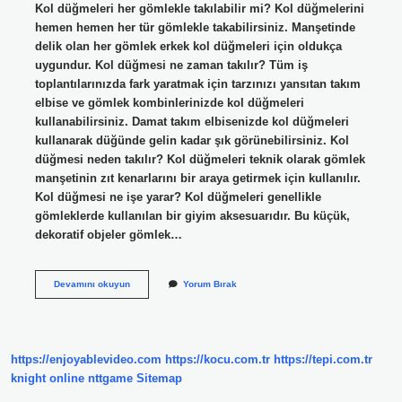
Kol düğmeleri her gömlekle takılabilir mi? Kol düğmelerini
hemen hemen her tür gömlekle takabilirsiniz. Manşetinde
delik olan her gömlek erkek kol düğmeleri için oldukça
uygundur. Kol düğmesi ne zaman takılır? Tüm iş
toplantılarınızda fark yaratmak için tarzınızı yansıtan takım
elbise ve gömlek kombinlerinizde kol düğmeleri
kullanabilirsiniz. Damat takım elbisenizde kol düğmeleri
kullanarak düğünde gelin kadar şık görünebilirsiniz. Kol
düğmesi neden takılır? Kol düğmeleri teknik olarak gömlek
manşetinin zıt kenarlarını bir araya getirmek için kullanılır.
Kol düğmesi ne işe yarar? Kol düğmeleri genellikle
gömleklerde kullanılan bir giyim aksesuarıdır. Bu küçük,
dekoratif objeler gömlek…
Kol
Devamını okuyun
Yorum Bırak
Düğmeleri
Nereye
Takılır
https://enjoyablevideo.com
https://kocu.com.tr
https://tepi.com.tr
knight online
nttgame
Sitemap