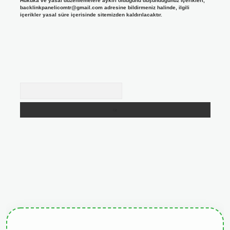
Hukuka ve yasal düzenlemelere aykırı olduğunu düşündüğünüz içerikleri,
backlinkpanelicomtr@gmail.com
adresine bildirmeniz halinde, ilgili
içerikler yasal süre içerisinde sitemizden kaldırılacaktır.
Arama
tgiris.org