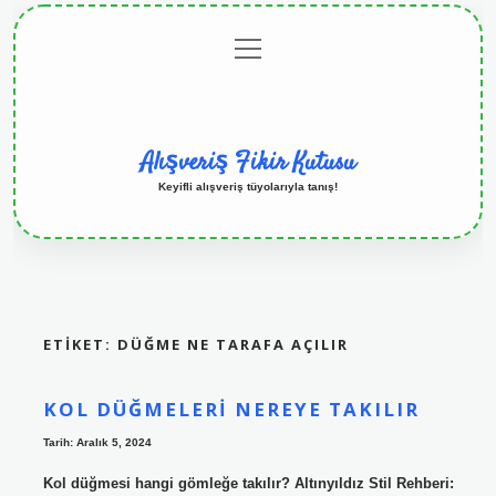
menüyü
Anasayfa
Gizlilik
Yasal
Hakkımızda
aç
Politikası
Uyarı
Alışveriş Fikir Kutusu
Keyifli alışveriş tüyolarıyla tanış!
ETIKET:
DÜĞME NE TARAFA AÇILIR
KOL DÜĞMELERI NEREYE TAKILIR
Tarih: Aralık 5, 2024
Kol düğmesi hangi gömleğe takılır? Altınyıldız Stil Rehberi: