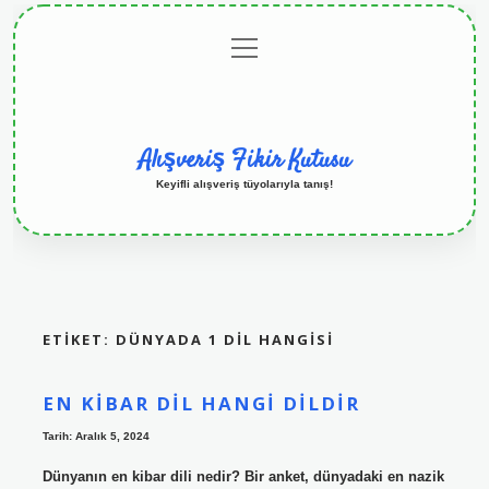
menüyü
Anasayfa
Gizlilik
Yasal
Hakkımızda
aç
Politikası
Uyarı
Alışveriş Fikir Kutusu
Keyifli alışveriş tüyolarıyla tanış!
ETIKET:
DÜNYADA 1 DIL HANGISI
EN KIBAR DIL HANGI DILDIR
Tarih: Aralık 5, 2024
Dünyanın en kibar dili nedir? Bir anket, dünyadaki en nazik