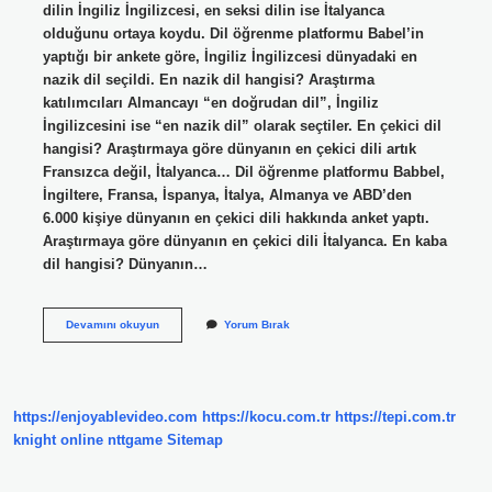
dilin İngiliz İngilizcesi, en seksi dilin ise İtalyanca
olduğunu ortaya koydu. Dil öğrenme platformu Babel’in
yaptığı bir ankete göre, İngiliz İngilizcesi dünyadaki en
nazik dil seçildi. En nazik dil hangisi? Araştırma
katılımcıları Almancayı “en doğrudan dil”, İngiliz
İngilizcesini ise “en nazik dil” olarak seçtiler. En çekici dil
hangisi? Araştırmaya göre dünyanın en çekici dili artık
Fransızca değil, İtalyanca… Dil öğrenme platformu Babbel,
İngiltere, Fransa, İspanya, İtalya, Almanya ve ABD’den
6.000 kişiye dünyanın en çekici dili hakkında anket yaptı.
Araştırmaya göre dünyanın en çekici dili İtalyanca. En kaba
dil hangisi? Dünyanın…
En
Devamını okuyun
Yorum Bırak
Kibar
Dil
Hangi
Dildir
https://enjoyablevideo.com
https://kocu.com.tr
https://tepi.com.tr
knight online
nttgame
Sitemap