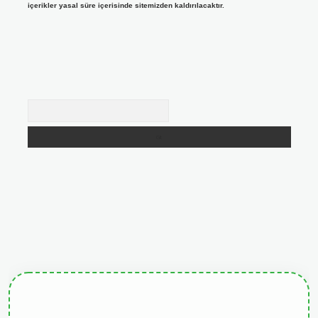
içerikler yasal süre içerisinde sitemizden kaldırılacaktır.
Arama
giris.org