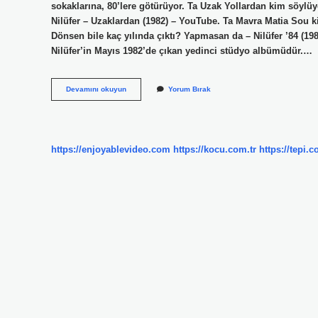
sokaklarına, 80’lere götürüyor. Ta Uzak Yollardan kim söylü
Nilüfer – Uzaklardan (1982) – YouTube. Ta Mavra Matia Sou ki
Dönsen bile kaç yılında çıktı? Yapmasan da – Nilüfer ’84 (198
Nilüfer’in Mayıs 1982’de çıkan yedinci stüdyo albümüdür.…
Ta
Devamını okuyun
Yorum Bırak
Uzak
Yollardan
Ilk
Kim
Söyledi
https://enjoyablevideo.com
https://kocu.com.tr
https://tepi.c