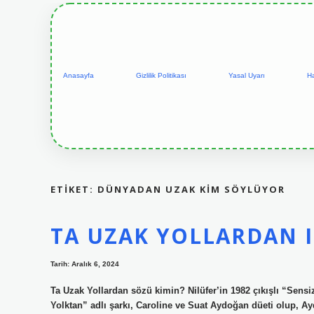
Anasayfa
Gizlilik Politikası
Yasal Uyarı
H
ETIKET:
DÜNYADAN UZAK KIM SÖYLÜYOR
TA UZAK YOLLARDAN I
Tarih: Aralık 6, 2024
Ta Uzak Yollardan sözü kimin? Nilüfer’in 1982 çıkışlı “Sens
Yolktan” adlı şarkı, Caroline ve Suat Aydoğan düeti olup, 