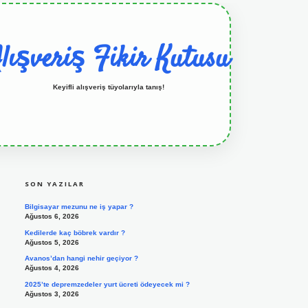
lışveriş Fikir Kutusu
Keyifli alışveriş tüyolarıyla tanış!
SIDEBAR
grandoperabet resmi sitesi
tulipbetgiris.org
SON YAZILAR
Bilgisayar mezunu ne iş yapar ?
Ağustos 6, 2026
Kedilerde kaç böbrek vardır ?
Ağustos 5, 2026
Avanos’dan hangi nehir geçiyor ?
Ağustos 4, 2026
2025’te depremzedeler yurt ücreti ödeyecek mi ?
Ağustos 3, 2026