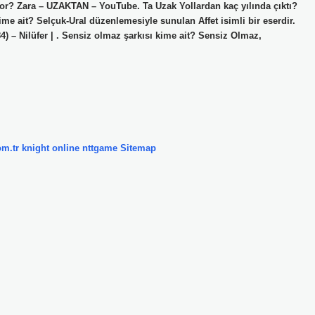
yor? Zara – UZAKTAN – YouTube. Ta Uzak Yollardan kaç yılında çıktı?
me ait? Selçuk-Ural düzenlemesiyle sunulan Affet isimli bir eserdir.
4) – Nilüfer | . Sensiz olmaz şarkısı kime ait? Sensiz Olmaz,
om.tr
knight online
nttgame
Sitemap