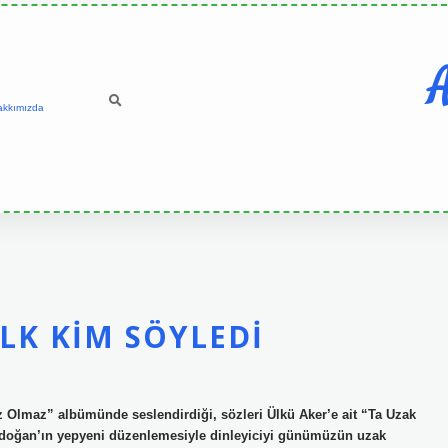
A
akkımızda
LK KIM SÖYLEDI
iz Olmaz” albümünde seslendirdiği, sözleri Ülkü Aker’e ait “Ta Uzak
Aydoğan’ın yepyeni düzenlemesiyle dinleyiciyi günümüzün uzak