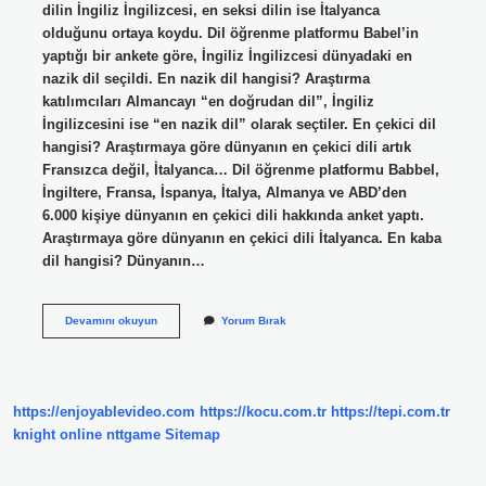
dilin İngiliz İngilizcesi, en seksi dilin ise İtalyanca
olduğunu ortaya koydu. Dil öğrenme platformu Babel’in
yaptığı bir ankete göre, İngiliz İngilizcesi dünyadaki en
nazik dil seçildi. En nazik dil hangisi? Araştırma
katılımcıları Almancayı “en doğrudan dil”, İngiliz
İngilizcesini ise “en nazik dil” olarak seçtiler. En çekici dil
hangisi? Araştırmaya göre dünyanın en çekici dili artık
Fransızca değil, İtalyanca… Dil öğrenme platformu Babbel,
İngiltere, Fransa, İspanya, İtalya, Almanya ve ABD’den
6.000 kişiye dünyanın en çekici dili hakkında anket yaptı.
Araştırmaya göre dünyanın en çekici dili İtalyanca. En kaba
dil hangisi? Dünyanın…
En
Devamını okuyun
Yorum Bırak
Kibar
Dil
Hangi
Dildir
https://enjoyablevideo.com
https://kocu.com.tr
https://tepi.com.tr
knight online
nttgame
Sitemap