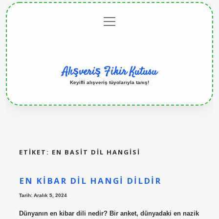
menüyü
Anasayfa
Gizlilik
Yasal
Hakkımızda
aç
Politikası
Uyarı
Alışveriş Fikir Kutusu
Keyifli alışveriş tüyolarıyla tanış!
ETIKET:
EN BASIT DIL HANGISI
EN KIBAR DIL HANGI DILDIR
Tarih: Aralık 5, 2024
Dünyanın en kibar dili nedir? Bir anket, dünyadaki en nazik