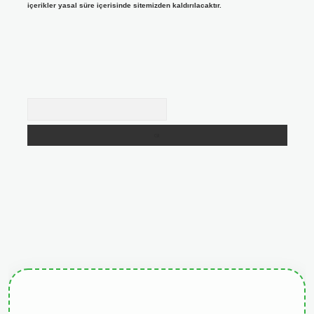
içerikler yasal süre içerisinde sitemizden kaldırılacaktır.
Arama
giris.org