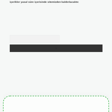
içerikler yasal süre içerisinde sitemizden kaldırılacaktır.
Arama
giris.org