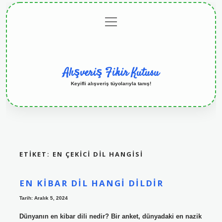
menüyü
Anasayfa
Gizlilik
Yasal
Hakkımızda
aç
Politikası
Uyarı
Alışveriş Fikir Kutusu
Keyifli alışveriş tüyolarıyla tanış!
ETIKET:
EN ÇEKICI DIL HANGISI
EN KIBAR DIL HANGI DILDIR
Tarih: Aralık 5, 2024
Dünyanın en kibar dili nedir? Bir anket, dünyadaki en nazik