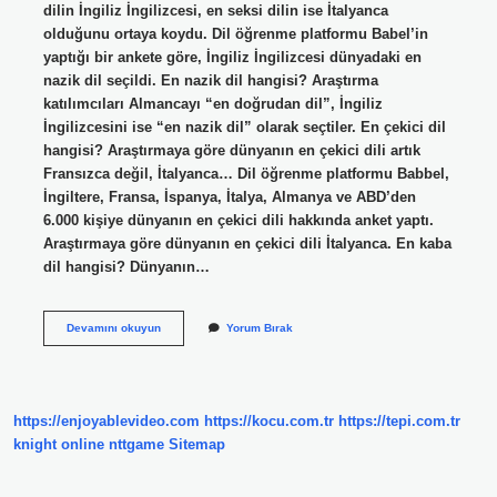
dilin İngiliz İngilizcesi, en seksi dilin ise İtalyanca
olduğunu ortaya koydu. Dil öğrenme platformu Babel’in
yaptığı bir ankete göre, İngiliz İngilizcesi dünyadaki en
nazik dil seçildi. En nazik dil hangisi? Araştırma
katılımcıları Almancayı “en doğrudan dil”, İngiliz
İngilizcesini ise “en nazik dil” olarak seçtiler. En çekici dil
hangisi? Araştırmaya göre dünyanın en çekici dili artık
Fransızca değil, İtalyanca… Dil öğrenme platformu Babbel,
İngiltere, Fransa, İspanya, İtalya, Almanya ve ABD’den
6.000 kişiye dünyanın en çekici dili hakkında anket yaptı.
Araştırmaya göre dünyanın en çekici dili İtalyanca. En kaba
dil hangisi? Dünyanın…
En
Devamını okuyun
Yorum Bırak
Kibar
Dil
Hangi
Dildir
https://enjoyablevideo.com
https://kocu.com.tr
https://tepi.com.tr
knight online
nttgame
Sitemap