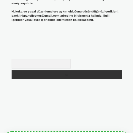
etmiş sayılırlar.
Hukuka ve yasal düzenlemelere aykırı olduğunu düşündüğünüz içerikleri,
backlinkpanelicomtr@gmail.com
adresine bildirmeniz halinde, ilgili
içerikler yasal süre içerisinde sitemizden kaldırılacaktır.
Arama
iris.org