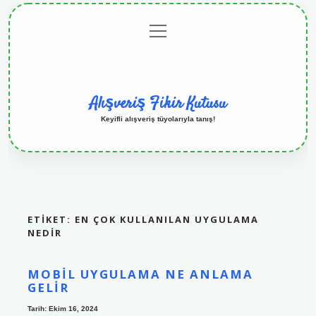
menüyü
Anasayfa
Gizlilik
Yasal
Hakkımızda
aç
Politikası
Uyarı
Alışveriş Fikir Kutusu
Keyifli alışveriş tüyolarıyla tanış!
ETIKET:
EN ÇOK KULLANILAN UYGULAMA
NEDIR
MOBIL UYGULAMA NE ANLAMA
GELIR
Tarih: Ekim 16, 2024