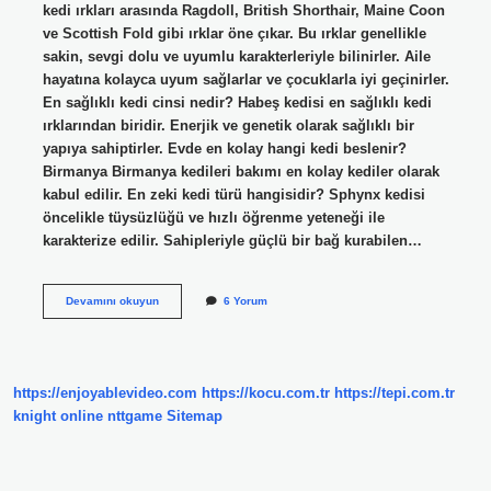
kedi ırkları arasında Ragdoll, British Shorthair, Maine Coon
ve Scottish Fold gibi ırklar öne çıkar. Bu ırklar genellikle
sakin, sevgi dolu ve uyumlu karakterleriyle bilinirler. Aile
hayatına kolayca uyum sağlarlar ve çocuklarla iyi geçinirler.
En sağlıklı kedi cinsi nedir? Habeş kedisi en sağlıklı kedi
ırklarından biridir. Enerjik ve genetik olarak sağlıklı bir
yapıya sahiptirler. Evde en kolay hangi kedi beslenir?
Birmanya Birmanya kedileri bakımı en kolay kediler olarak
kabul edilir. En zeki kedi türü hangisidir? Sphynx kedisi
öncelikle tüysüzlüğü ve hızlı öğrenme yeteneği ile
karakterize edilir. Sahipleriyle güçlü bir bağ kurabilen…
Çocuklar
Devamını okuyun
6 Yorum
Için
Hangi
Kedi
https://enjoyablevideo.com
https://kocu.com.tr
https://tepi.com.tr
knight online
nttgame
Sitemap