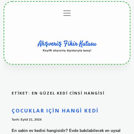
menüyü
Anasayfa
Gizlilik
Yasal
Hakkımızda
aç
Politikası
Uyarı
Alışveriş Fikir Kutusu
Keyifli alışveriş tüyolarıyla tanış!
ETIKET:
EN GÜZEL KEDI CINSI HANGISI
ÇOCUKLAR IÇIN HANGI KEDI
Tarih: Eylül 21, 2024
En sakin ev kedisi hangisidir? Evde bakılabilecek en uysal