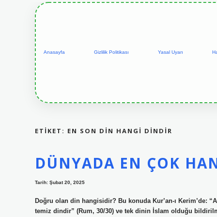
Anasayfa
Gizlilik Politikası
Yasal Uyarı
H
ETIKET:
EN SON DIN HANGI DINDIR
DÜNYADA EN ÇOK HAN
Tarih: Şubat 20, 2025
Doğru olan din hangisidir? Bu konuda Kur’an-ı Kerim’de: “All
temiz dindir” (Rum, 30/30) ve tek dinin İslam olduğu bildiril