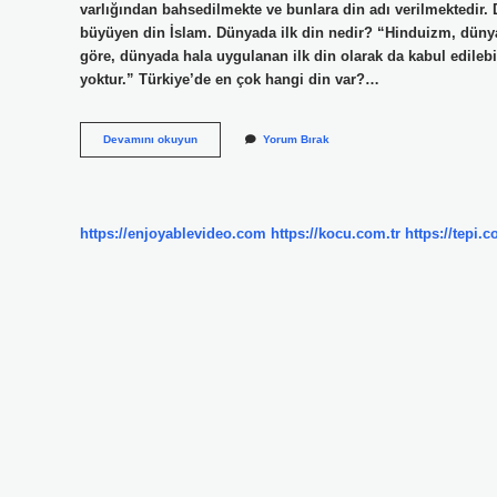
varlığından bahsedilmekte ve bunlara din adı verilmektedir.
büyüyen din İslam. Dünyada ilk din nedir? “Hinduizm, dünyad
göre, dünyada hala uygulanan ilk din olarak da kabul edilebil
yoktur.” Türkiye’de en çok hangi din var?…
Dünyada
Devamını okuyun
Yorum Bırak
En
Çok
Hangi
Dinden
Insan
https://enjoyablevideo.com
https://kocu.com.tr
https://tepi.c
Var