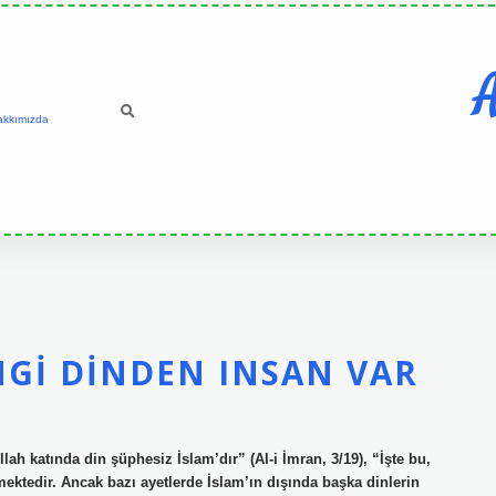
A
akkımızda
GI DINDEN INSAN VAR
ah katında din şüphesiz İslam’dır” (Al-i İmran, 3/19), “İşte bu,
mektedir. Ancak bazı ayetlerde İslam’ın dışında başka dinlerin