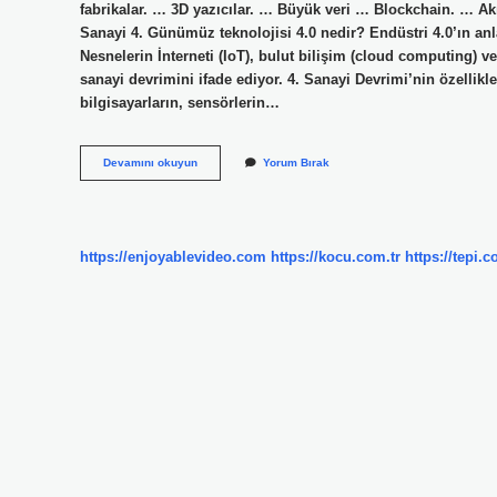
fabrikalar. … 3D yazıcılar. … Büyük veri … Blockchain. … Akıl
Sanayi 4. Günümüz teknolojisi 4.0 nedir? Endüstri 4.0’ın anl
Nesnelerin İnterneti (IoT), bulut bilişim (cloud computing) ve
sanayi devrimini ifade ediyor. 4. Sanayi Devrimi’nin özellikl
bilgisayarların, sensörlerin…
Endüstri
Devamını okuyun
Yorum Bırak
40
Uygulamaları
Nelerdir
https://enjoyablevideo.com
https://kocu.com.tr
https://tepi.c