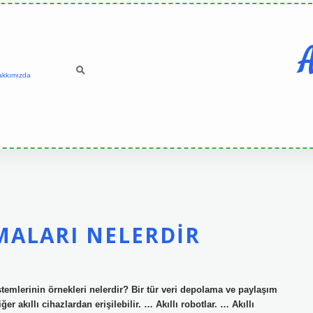
A
akkımızda
MALARI NELERDIR
istemlerinin örnekleri nelerdir? Bir tür veri depolama ve paylaşım
r akıllı cihazlardan erişilebilir. … Akıllı robotlar. … Akıllı