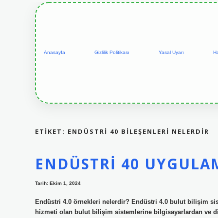
Anasayfa
Gizlilik Politikası
Yasal Uyarı
H
ETIKET:
ENDÜSTRI 40 BILEŞENLERI NELERDIR
ENDÜSTRI 40 UYGULA
Tarih: Ekim 1, 2024
Endüstri 4.0 örnekleri nelerdir? Endüstri 4.0 bulut bilişim s
hizmeti olan bulut bilişim sistemlerine bilgisayarlardan ve diğe