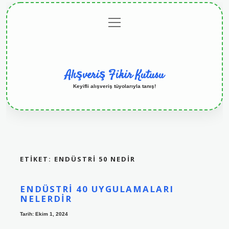
menüyü
Anasayfa
Gizlilik
Yasal
Hakkımızda
aç
Politikası
Uyarı
Alışveriş Fikir Kutusu
Keyifli alışveriş tüyolarıyla tanış!
ETIKET:
ENDÜSTRI 50 NEDIR
ENDÜSTRI 40 UYGULAMALARI
NELERDIR
Tarih: Ekim 1, 2024