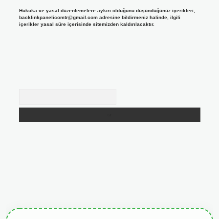
Hukuka ve yasal düzenlemelere aykırı olduğunu düşündüğünüz içerikleri,
backlinkpanelicomtr@gmail.com
adresine bildirmeniz halinde, ilgili
içerikler yasal süre içerisinde sitemizden kaldırılacaktır.
Arama
giris.org