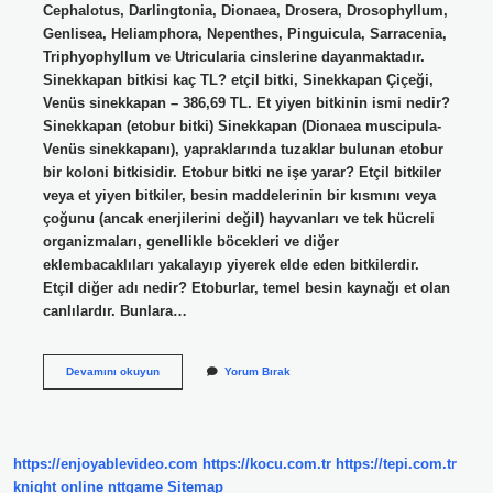
Cephalotus, Darlingtonia, Dionaea, Drosera, Drosophyllum,
Genlisea, Heliamphora, Nepenthes, Pinguicula, Sarracenia,
Triphyophyllum ve Utricularia cinslerine dayanmaktadır.
Sinekkapan bitkisi kaç TL? etçil bitki, Sinekkapan Çiçeği,
Venüs sinekkapan – 386,69 TL. Et yiyen bitkinin ismi nedir?
Sinekkapan (etobur bitki) Sinekkapan (Dionaea muscipula-
Venüs sinekkapanı), yapraklarında tuzaklar bulunan etobur
bir koloni bitkisidir. Etobur bitki ne işe yarar? Etçil bitkiler
veya et yiyen bitkiler, besin maddelerinin bir kısmını veya
çoğunu (ancak enerjilerini değil) hayvanları ve tek hücreli
organizmaları, genellikle böcekleri ve diğer
eklembacaklıları yakalayıp yiyerek elde eden bitkilerdir.
Etçil diğer adı nedir? Etoburlar, temel besin kaynağı et olan
canlılardır. Bunlara…
Etçil
Devamını okuyun
Yorum Bırak
Bitkinin
Adı
Nedir
https://enjoyablevideo.com
https://kocu.com.tr
https://tepi.com.tr
knight online
nttgame
Sitemap