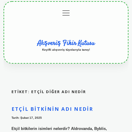
menüyü
Anasayfa
Gizlilik
Yasal
Hakkımızda
aç
Politikası
Uyarı
Alışveriş Fikir Kutusu
Keyifli alışveriş tüyolarıyla tanış!
ETIKET:
ETÇIL DIĞER ADI NEDIR
ETÇIL BITKININ ADI NEDIR
Tarih: Şubat 17, 2025
Etçil bitkilerin isimleri nelerdir? Aldrovanda, Byblis,