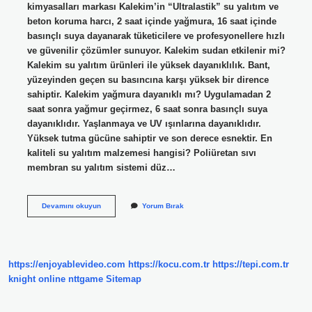
kimyasalları markası Kalekim’in “Ultralastik” su yalıtım ve
beton koruma harcı, 2 saat içinde yağmura, 16 saat içinde
basınçlı suya dayanarak tüketicilere ve profesyonellere hızlı
ve güvenilir çözümler sunuyor. Kalekim sudan etkilenir mi?
Kalekim su yalıtım ürünleri ile yüksek dayanıklılık. Bant,
yüzeyinden geçen su basıncına karşı yüksek bir dirence
sahiptir. Kalekim yağmura dayanıklı mı? Uygulamadan 2
saat sonra yağmur geçirmez, 6 saat sonra basınçlı suya
dayanıklıdır. Yaşlanmaya ve UV ışınlarına dayanıklıdır.
Yüksek tutma gücüne sahiptir ve son derece esnektir. En
kaliteli su yalıtım malzemesi hangisi? Poliüretan sıvı
membran su yalıtım sistemi düz…
Kalekim
Devamını okuyun
Yorum Bırak
Su
Geçirmez
Mi
https://enjoyablevideo.com
https://kocu.com.tr
https://tepi.com.tr
knight online
nttgame
Sitemap