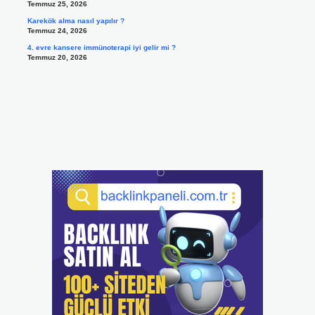
Temmuz 25, 2026
Karekök alma nasıl yapılır ?
Temmuz 24, 2026
4. evre kansere immünoterapi iyi gelir mi ?
Temmuz 20, 2026