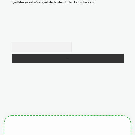
içerikler yasal süre içerisinde sitemizden kaldırılacaktır.
Arama
giris.org