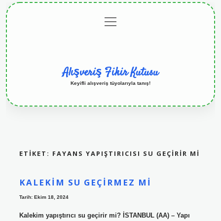
menüyü
Anasayfa
Gizlilik
Yasal
Hakkımızda
aç
Politikası
Uyarı
Alışveriş Fikir Kutusu
Keyifli alışveriş tüyolarıyla tanış!
ETIKET:
FAYANS YAPIŞTIRICISI SU GEÇIRIR MI
KALEKIM SU GEÇIRMEZ MI
Tarih: Ekim 18, 2024
Kalekim yapıştırıcı su geçirir mi? İSTANBUL (AA) – Yapı