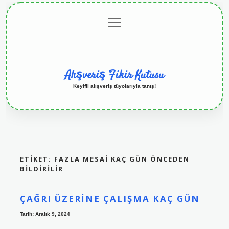
menüyü
Anasayfa
Gizlilik
Yasal
Hakkımızda
aç
Politikası
Uyarı
Alışveriş Fikir Kutusu
Keyifli alışveriş tüyolarıyla tanış!
ETIKET:
FAZLA MESAI KAÇ GÜN ÖNCEDEN
BILDIRILIR
ÇAĞRI ÜZERINE ÇALIŞMA KAÇ GÜN
Tarih: Aralık 9, 2024