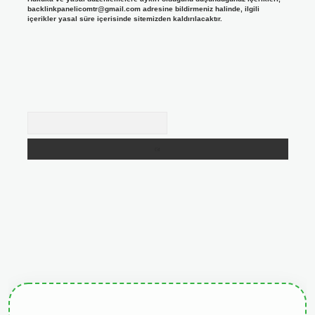
backlinkpanelicomtr@gmail.com
adresine bildirmeniz halinde, ilgili
içerikler yasal süre içerisinde sitemizden kaldırılacaktır.
Arama
giris.org