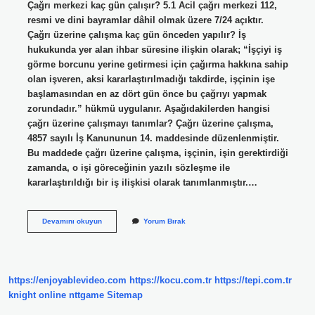
Çağrı merkezi kaç gün çalışır? 5.1 Acil çağrı merkezi 112,
resmi ve dini bayramlar dâhil olmak üzere 7/24 açıktır.
Çağrı üzerine çalışma kaç gün önceden yapılır? İş
hukukunda yer alan ihbar süresine ilişkin olarak; “İşçiyi iş
görme borcunu yerine getirmesi için çağırma hakkına sahip
olan işveren, aksi kararlaştırılmadığı takdirde, işçinin işe
başlamasından en az dört gün önce bu çağrıyı yapmak
zorundadır.” hükmü uygulanır. Aşağıdakilerden hangisi
çağrı üzerine çalışmayı tanımlar? Çağrı üzerine çalışma,
4857 sayılı İş Kanununun 14. maddesinde düzenlenmiştir.
Bu maddede çağrı üzerine çalışma, işçinin, işin gerektirdiği
zamanda, o işi göreceğinin yazılı sözleşme ile
kararlaştırıldığı bir iş ilişkisi olarak tanımlanmıştır.…
Çağrı
Devamını okuyun
Yorum Bırak
Üzerine
Çalışma
Kaç
Gün
https://enjoyablevideo.com
https://kocu.com.tr
https://tepi.com.tr
knight online
nttgame
Sitemap