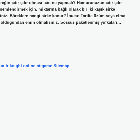
eğin çıtır çıtır olması için ne yapmalı? Hamurunuzun çıtır çıtır
emlendirmek için, miktarına bağlı olarak bir iki kaşık sirke
lirsiniz. Böreklere hangi sirke konur? İpucu: Tarifte üzüm veya elma
aze olduğundan emin olmalısınız. Sossuz paketlenmiş yufkaları…
om.tr
knight online
nttgame
Sitemap