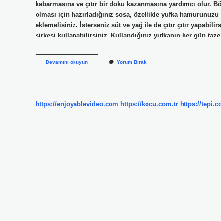
kabarmasına ve çıtır bir doku kazanmasına yardımcı olur. Bör
olması için hazırladığınız sosa, özellikle yufka hamurunuzu n
eklemelisiniz. İsterseniz süt ve yağ ile de çıtır çıtır yapabi
sirkesi kullanabilirsiniz. Kullandığınız yufkanın her gün t
Börek
Devamını okuyun
Yorum Bırak
Sosuna
Sirke
Neden
Konur
https://enjoyablevideo.com
https://kocu.com.tr
https://tepi.c