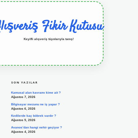
lışveriş Fikir Kutusu
Keyifli alışveriş tüyolarıyla tanış!
SIDEBAR
grandoperabet resmi sitesi
tulipbetgiris.org
SON YAZILAR
Kamusal alan kavramı kime ait ?
Ağustos 7, 2026
Bilgisayar mezunu ne iş yapar ?
Ağustos 6, 2026
Kedilerde kaç böbrek vardır ?
Ağustos 5, 2026
Avanos’dan hangi nehir geçiyor ?
Ağustos 4, 2026