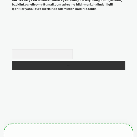
Hukuka ve yasal düzenlemelere aykırı olduğunu düşündüğünüz içerikleri,
backlinkpanelicomtr@gmail.com
adresine bildirmeniz halinde, ilgili
içerikler yasal süre içerisinde sitemizden kaldırılacaktır.
Arama