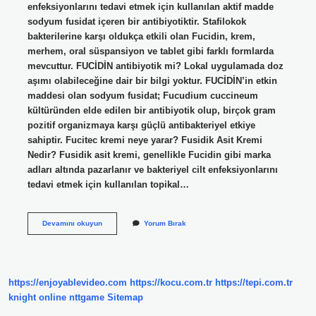
enfeksiyonlarını tedavi etmek için kullanılan aktif madde
sodyum fusidat içeren bir antibiyotiktir. Stafilokok
bakterilerine karşı oldukça etkili olan Fucidin, krem,
merhem, oral süspansiyon ve tablet gibi farklı formlarda
mevcuttur. FUCİDİN antibiyotik mi? Lokal uygulamada doz
aşımı olabileceğine dair bir bilgi yoktur. FUCİDİN’in etkin
maddesi olan sodyum fusidat; Fucudium cuccineum
kültüründen elde edilen bir antibiyotik olup, birçok gram
pozitif organizmaya karşı güçlü antibakteriyel etkiye
sahiptir. Fucitec kremi neye yarar? Fusidik Asit Kremi
Nedir? Fusidik asit kremi, genellikle Fucidin gibi marka
adları altında pazarlanır ve bakteriyel cilt enfeksiyonlarını
tedavi etmek için kullanılan topikal…
Fucidin
Devamını okuyun
Yorum Bırak
Krem
Ne
Işe
Yarıyor
https://enjoyablevideo.com
https://kocu.com.tr
https://tepi.com.tr
knight online
nttgame
Sitemap