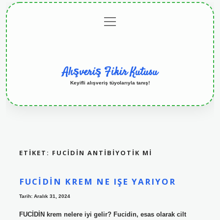
menüyü
Anasayfa
Gizlilik
Yasal
Hakkımızda
aç
Politikası
Uyarı
Alışveriş Fikir Kutusu
Keyifli alışveriş tüyolarıyla tanış!
ETIKET:
FUCİDİN ANTIBIYOTIK MI
FUCIDIN KREM NE IŞE YARIYOR
Tarih: Aralık 31, 2024
FUCİDİN krem nelere iyi gelir? Fucidin, esas olarak cilt