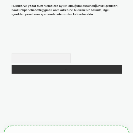
Hukuka ve yasal düzenlemelere aykırı olduğunu düşündüğünüz içerikleri,
backlinkpanelicomtr@gmail.com
adresine bildirmeniz halinde, ilgili
içerikler yasal süre içerisinde sitemizden kaldırılacaktır.
Arama
giris.org