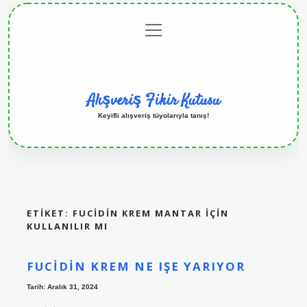
menüyü
Anasayfa
Gizlilik
Yasal
Hakkımızda
aç
Politikası
Uyarı
Alışveriş Fikir Kutusu
Keyifli alışveriş tüyolarıyla tanış!
ETIKET:
FUCİDİN KREM MANTAR IÇIN
KULLANILIR MI
FUCIDIN KREM NE IŞE YARIYOR
Tarih: Aralık 31, 2024