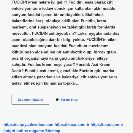
FUCİDİN krem nelere iyi gelir? Fucidin, esas olarak cilt
enfeksiyonlarını tedavi etmek için kullanılan aktif madde
sodyum fusidat içeren bir antibiyotiktir. Stafilokok
bakterilerine karşı oldukça etkili olan Fucidin, krem,
merhem, oral süspansiyon ve tablet gibi farklı formlarda
mevcuttur. FUCİDİN antibiyotik mi? Lokal uygulamada doz
aşımı olabileceğine dair bir bilgi yoktur. FUCİDİN’in etkin
maddesi olan sodyum fusidat; Fucudium cuccineum
kültüründen elde edilen bir antibiyotik olup, birçok gram
pozitif organizmaya karşı güçlü antibakteriyel etkiye
sahiptir. Fucitec kremi neye yarar? Fusidik Asit Kremi
Nedir? Fusidik asit kremi, genellikle Fucidin gibi marka
adları altında pazarlanır ve bakteriyel cilt enfeksiyonlarını
tedavi etmek için kullanılan topikal…
Fucidin
Devamını okuyun
Yorum Bırak
Krem
Ne
Işe
Yarıyor
https://enjoyablevideo.com
https://kocu.com.tr
https://tepi.com.tr
knight online
nttgame
Sitemap