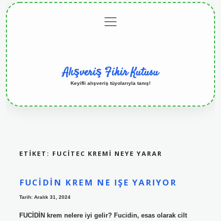
menüyü
Anasayfa
Gizlilik
Yasal
Hakkımızda
aç
Politikası
Uyarı
Alışveriş Fikir Kutusu
Keyifli alışveriş tüyolarıyla tanış!
ETIKET:
FUCITEC KREMI NEYE YARAR
FUCIDIN KREM NE IŞE YARIYOR
Tarih: Aralık 31, 2024
FUCİDİN krem nelere iyi gelir? Fucidin, esas olarak cilt