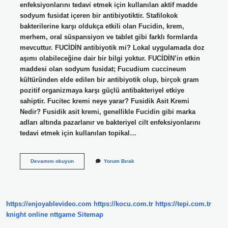
enfeksiyonlarını tedavi etmek için kullanılan aktif madde
sodyum fusidat içeren bir antibiyotiktir. Stafilokok
bakterilerine karşı oldukça etkili olan Fucidin, krem,
merhem, oral süspansiyon ve tablet gibi farklı formlarda
mevcuttur. FUCİDİN antibiyotik mi? Lokal uygulamada doz
aşımı olabileceğine dair bir bilgi yoktur. FUCİDİN’in etkin
maddesi olan sodyum fusidat; Fucudium cuccineum
kültüründen elde edilen bir antibiyotik olup, birçok gram
pozitif organizmaya karşı güçlü antibakteriyel etkiye
sahiptir. Fucitec kremi neye yarar? Fusidik Asit Kremi
Nedir? Fusidik asit kremi, genellikle Fucidin gibi marka
adları altında pazarlanır ve bakteriyel cilt enfeksiyonlarını
tedavi etmek için kullanılan topikal…
Fucidin
Devamını okuyun
Yorum Bırak
Krem
Ne
Işe
Yarıyor
https://enjoyablevideo.com
https://kocu.com.tr
https://tepi.com.tr
knight online
nttgame
Sitemap