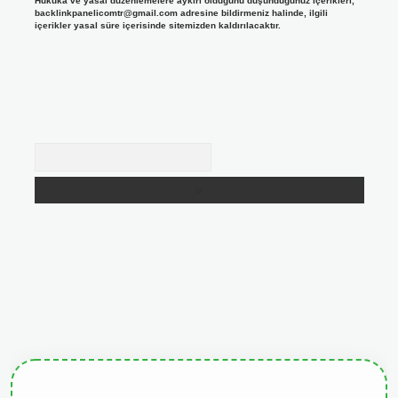
Hukuka ve yasal düzenlemelere aykırı olduğunu düşündüğünüz içerikleri,
backlinkpanelicomtr@gmail.com
adresine bildirmeniz halinde, ilgili
içerikler yasal süre içerisinde sitemizden kaldırılacaktır.
Arama
doperabet resmi sitesi
tulipbetgiris.org