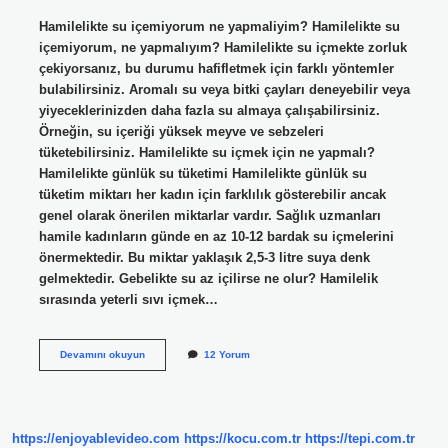
Hamilelikte su içemiyorum ne yapmaliyim? Hamilelikte su
içemiyorum, ne yapmalıyım? Hamilelikte su içmekte zorluk
çekiyorsanız, bu durumu hafifletmek için farklı yöntemler
bulabilirsiniz. Aromalı su veya bitki çayları deneyebilir veya
yiyeceklerinizden daha fazla su almaya çalışabilirsiniz.
Örneğin, su içeriği yüksek meyve ve sebzeleri
tüketebilirsiniz. Hamilelikte su içmek için ne yapmalı?
Hamilelikte günlük su tüketimi Hamilelikte günlük su
tüketim miktarı her kadın için farklılık gösterebilir ancak
genel olarak önerilen miktarlar vardır. Sağlık uzmanları
hamile kadınların günde en az 10-12 bardak su içmelerini
önermektedir. Bu miktar yaklaşık 2,5-3 litre suya denk
gelmektedir. Gebelikte su az içilirse ne olur? Hamilelik
sırasında yeterli sıvı içmek…
Hamilelikte
Devamını okuyun
12 Yorum
Su
Bile
Içemiyorum
Ne
Yapmalıyım
https://enjoyablevideo.com
https://kocu.com.tr
https://tepi.com.tr