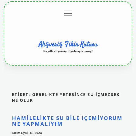
menüyü
Anasayfa
Gizlilik
Yasal
Hakkımızda
aç
Politikası
Uyarı
Alışveriş Fikir Kutusu
Keyifli alışveriş tüyolarıyla tanış!
ETIKET:
GEBELIKTE YETERINCE SU IÇMEZSEK
NE OLUR
HAMILELIKTE SU BILE IÇEMIYORUM
NE YAPMALIYIM
Tarih: Eylül 11, 2024