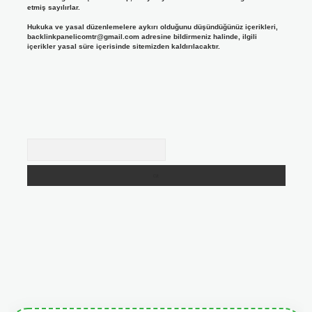
etmiş sayılırlar.
Hukuka ve yasal düzenlemelere aykırı olduğunu düşündüğünüz içerikleri,
backlinkpanelicomtr@gmail.com
adresine bildirmeniz halinde, ilgili
içerikler yasal süre içerisinde sitemizden kaldırılacaktır.
Arama
tulipbetgiris.org