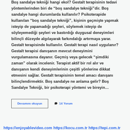
Boş sandalye tekniği hangi ekol? Gestalt terapisinin tedavi
yöntemlerinden biri de “boş sandalye tekniği”dir. Boş
sandalye hangi durumlarda kullanılır? Psikoterapide
kullanılan “boş sandalye tekniği”, kişinin geçmişte yapmak
isteyip de yapamadığı şeyleri, söylemek isteyip de
söyleyemediği şeyleri ve bastırdığı duygusal deneyimleri
bilinçli düzeyde algılayarak farkındalığı artırmaya yarar.
Gestalt terapisinde kullanılır. Gestalt terapi nasıl uygulanır?
Gestalt terapisi danışanın mevcut deneyimini
vurgulamasına dayanır. Geçmiş veya gelecek “şimdiki
zaman” olarak incelenir. Terapist aktif bir rol alır ve
danışanın kendi deneyimlerinin çeşitli yönlerine dikkat
etmesini sağlar. Gestalt terapisinin temel amacı danışanı
bilinçlendirmektir. Boş sandalye ne anlama gelir? Boş
Sandalye Tekniği, bir psikoterapi yöntemi ve bireyin…
Boş
Devamını okuyun
14 Yorum
Sandalye
Tekniği
Hangi
Terapi
https://enjoyablevideo.com
https://kocu.com.tr
https://tepi.com.tr