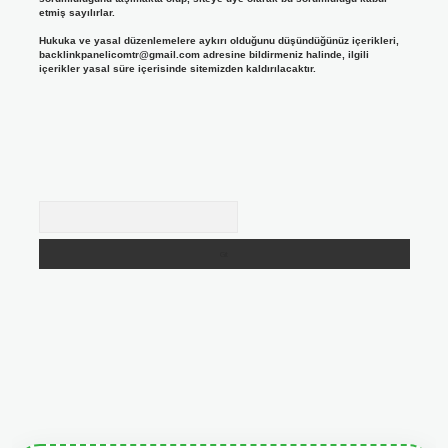
etmiş sayılırlar.
Hukuka ve yasal düzenlemelere aykırı olduğunu düşündüğünüz içerikleri,
backlinkpanelicomtr@gmail.com
adresine bildirmeniz halinde, ilgili
içerikler yasal süre içerisinde sitemizden kaldırılacaktır.
Arama
giris.org