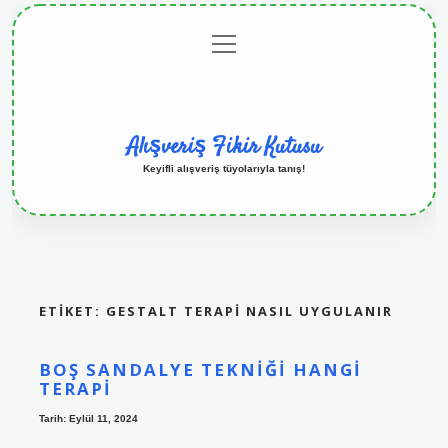
menüyü
Anasayfa
Gizlilik
Yasal
Hakkımızda
aç
Politikası
Uyarı
Alışveriş Fikir Kutusu
Keyifli alışveriş tüyolarıyla tanış!
ETIKET:
GESTALT TERAPI NASIL UYGULANIR
BOŞ SANDALYE TEKNIĞI HANGI
TERAPI
Tarih: Eylül 11, 2024