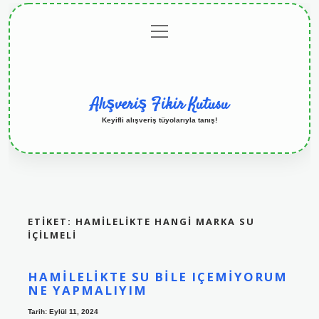
menüyü
Anasayfa
Gizlilik
Yasal
Hakkımızda
aç
Politikası
Uyarı
Alışveriş Fikir Kutusu
Keyifli alışveriş tüyolarıyla tanış!
ETIKET:
HAMILELIKTE HANGI MARKA SU
IÇILMELI
HAMILELIKTE SU BILE IÇEMIYORUM
NE YAPMALIYIM
Tarih: Eylül 11, 2024