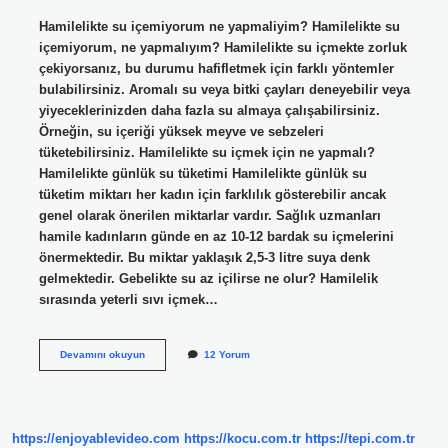
Hamilelikte su içemiyorum ne yapmaliyim? Hamilelikte su
içemiyorum, ne yapmalıyım? Hamilelikte su içmekte zorluk
çekiyorsanız, bu durumu hafifletmek için farklı yöntemler
bulabilirsiniz. Aromalı su veya bitki çayları deneyebilir veya
yiyeceklerinizden daha fazla su almaya çalışabilirsiniz.
Örneğin, su içeriği yüksek meyve ve sebzeleri
tüketebilirsiniz. Hamilelikte su içmek için ne yapmalı?
Hamilelikte günlük su tüketimi Hamilelikte günlük su
tüketim miktarı her kadın için farklılık gösterebilir ancak
genel olarak önerilen miktarlar vardır. Sağlık uzmanları
hamile kadınların günde en az 10-12 bardak su içmelerini
önermektedir. Bu miktar yaklaşık 2,5-3 litre suya denk
gelmektedir. Gebelikte su az içilirse ne olur? Hamilelik
sırasında yeterli sıvı içmek…
Hamilelikte
Devamını okuyun
12 Yorum
Su
Bile
Içemiyorum
Ne
Yapmalıyım
https://enjoyablevideo.com
https://kocu.com.tr
https://tepi.com.tr