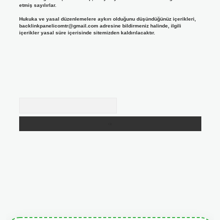
etmiş sayılırlar.
Hukuka ve yasal düzenlemelere aykırı olduğunu düşündüğünüz içerikleri,
backlinkpanelicomtr@gmail.com
adresine bildirmeniz halinde, ilgili
içerikler yasal süre içerisinde sitemizden kaldırılacaktır.
Arama
giris.org