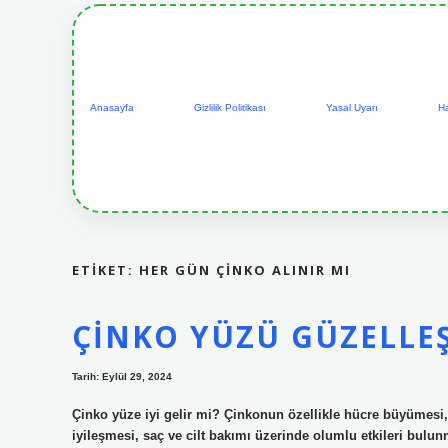
Anasayfa
Gizlilik Politikası
Yasal Uyarı
H
ETIKET:
HER GÜN ÇINKO ALINIR MI
ÇINKO YÜZÜ GÜZELLEŞ
Tarih: Eylül 29, 2024
Çinko yüze iyi gelir mi? Çinkonun özellikle hücre büyümesi, b
iyileşmesi, saç ve cilt bakımı üzerinde olumlu etkileri bulunmak