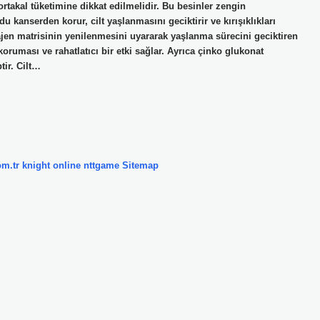
takal tüketimine dikkat edilmelidir. Bu besinler zengin
 kanserden korur, cilt yaşlanmasını geciktirir ve kırışıklıkları
lajen matrisinin yenilenmesini uyararak yaşlanma sürecini geciktiren
uması ve rahatlatıcı bir etki sağlar. Ayrıca çinko glukonat
tir. Cilt…
om.tr
knight online
nttgame
Sitemap