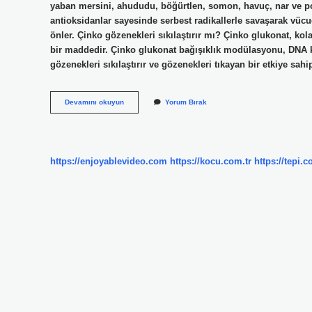
yaban mersini, ahududu, böğürtlen, somon, havuç, nar ve por
antioksidanlar sayesinde serbest radikallerle savaşarak vücudu
önler. Çinko gözenekleri sıkılaştırır mı? Çinko glukonat, ko
bir maddedir. Çinko glukonat bağışıklık modülasyonu, DNA kor
gözenekleri sıkılaştırır ve gözenekleri tıkayan bir etkiye sahip
Çinko
Devamını okuyun
Yorum Bırak
Yüzü
Güzelleştirir
Mi
https://enjoyablevideo.com
https://kocu.com.tr
https://tepi.c