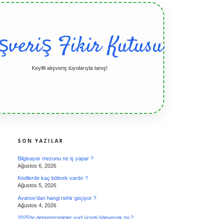
ışveriş Fikir Kutusu
Keyifli alışveriş tüyolarıyla tanış!
SIDEBAR
SON YAZILAR
Bilgisayar mezunu ne iş yapar ?
Ağustos 6, 2026
Kedilerde kaç böbrek vardır ?
Ağustos 5, 2026
Avanos’dan hangi nehir geçiyor ?
Ağustos 4, 2026
2025’te depremzedeler yurt ücreti ödeyecek mi ?