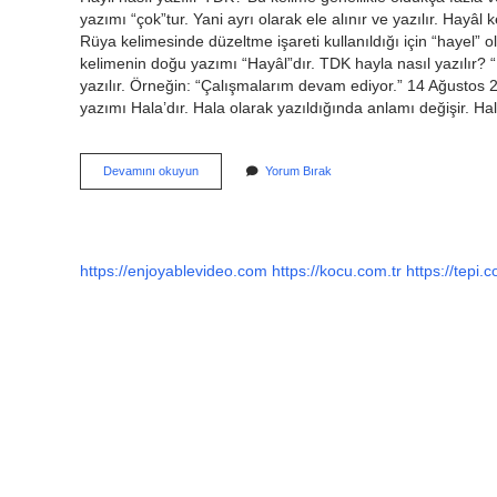
yazımı “çok”tur. Yani ayrı olarak ele alınır ve yazılır. Hayâl 
Rüya kelimesinde düzeltme işareti kullanıldığı için “hayel” ol
kelimenin doğu yazımı “Hayâl”dır. TDK hayla nasıl yazılır? 
yazılır. Örneğin: “Çalışmalarım devam ediyor.” 14 Ağustos 
yazımı Hala’dır. Hala olarak yazıldığında anlamı değişir. H
Haylo
Devamını okuyun
Yorum Bırak
Nasıl
Yazılır
https://enjoyablevideo.com
https://kocu.com.tr
https://tepi.c