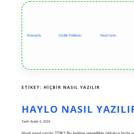
Anasayfa
Gizlilik Politikası
Yasal Uyarı
ETIKET:
HIÇBIR NASIL YAZILIR
HAYLO NASIL YAZILI
Tarih: Aralık 6, 2024
Hayli nasıl yazılır TDK? Bu kelime genellikle oldukça fazla 