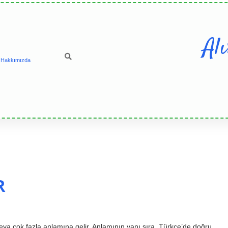
Al
Hakkımızda
R
veya çok fazla anlamına gelir. Anlamının yanı sıra, Türkçe’de doğru