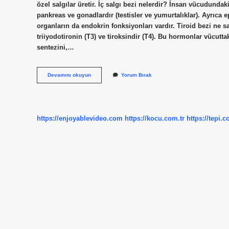
özel salgılar üretir. İç salgı bezi nelerdir? İnsan vücudundaki
pankreas ve gonadlardır (testisler ve yumurtalıklar). Ayrıca e
organların da endokrin fonksiyonları vardır. Tiroid bezi ne sa
triiyodotironin (T3) ve tiroksindir (T4). Bu hormonlar vücut
sentezini,…
Iç
Devamını okuyun
Yorum Bırak
Salgı
Bezleri
Nelerdir
6
Sınıf
https://enjoyablevideo.com
https://kocu.com.tr
https://tepi.c