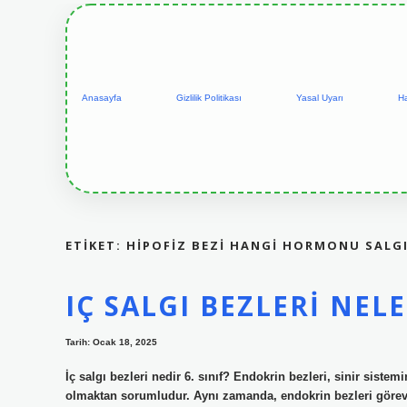
Anasayfa
Gizlilik Politikası
Yasal Uyarı
H
ETIKET:
HIPOFIZ BEZI HANGI HORMONU SALGI
IÇ SALGI BEZLERI NELE
Tarih: Ocak 18, 2025
İç salgı bezleri nedir 6. sınıf? Endokrin bezleri, sinir sist
olmaktan sorumludur. Aynı zamanda, endokrin bezleri görevler