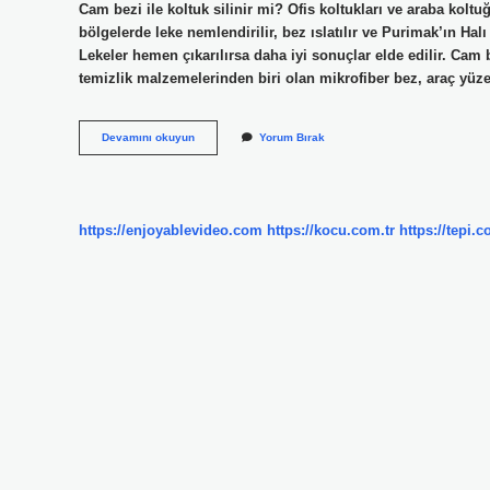
Cam bezi ile koltuk silinir mi? Ofis koltukları ve araba koltuğ
bölgelerde leke nemlendirilir, bez ıslatılır ve Purimak’ın Hal
Lekeler hemen çıkarılırsa daha iyi sonuçlar elde edilir. Cam 
temizlik malzemelerinden biri olan mikrofiber bez, araç yüz
Cam
Devamını okuyun
Yorum Bırak
Bezi
Nerelerde
Kullanılır
https://enjoyablevideo.com
https://kocu.com.tr
https://tepi.c