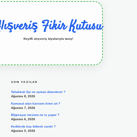
lışveriş Fikir Kutusu
Keyifli alışveriş tüyolarıyla tanış!
SIDEBAR
grandoperabet resmi sitesi
tulipbetgiris.org
SON YAZILAR
Tahakkuk fişi ne zaman düzenlenir ?
Ağustos 8, 2026
Kamusal alan kavramı kime ait ?
Ağustos 7, 2026
Bilgisayar mezunu ne iş yapar ?
Ağustos 6, 2026
Kedilerde kaç böbrek vardır ?
Ağustos 5, 2026