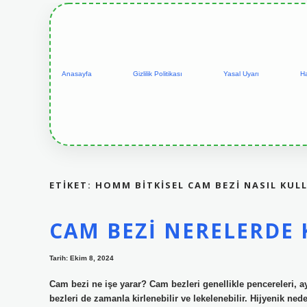
Anasayfa
Gizlilik Politikası
Yasal Uyarı
H
ETIKET:
HOMM BITKISEL CAM BEZI NASIL KULL
CAM BEZI NERELERDE 
Tarih: Ekim 8, 2024
Cam bezi ne işe yarar? Cam bezleri genellikle pencereleri, ay
bezleri de zamanla kirlenebilir ve lekelenebilir. Hijyenik ne