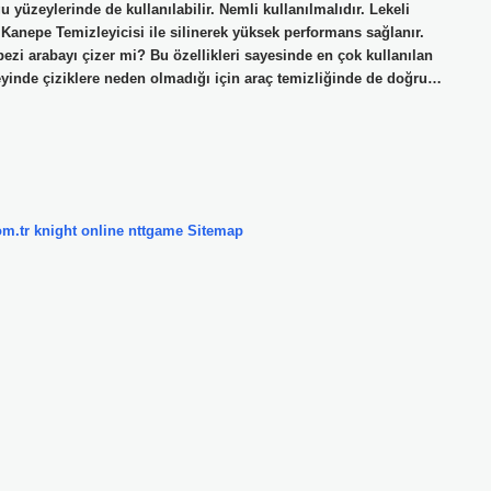
u yüzeylerinde de kullanılabilir. Nemli kullanılmalıdır. Lekeli
ı Kanepe Temizleyicisi ile silinerek yüksek performans sağlanır.
bezi arabayı çizer mi? Bu özellikleri sayesinde en çok kullanılan
eyinde çiziklere neden olmadığı için araç temizliğinde de doğru…
om.tr
knight online
nttgame
Sitemap