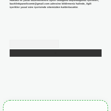
Hukuka ve yasal düzenlemelere aykırı olduğunu düşündüğünüz içerikleri,
backlinkpanelicomtr@gmail.com
adresine bildirmeniz halinde, ilgili
içerikler yasal süre içerisinde sitemizden kaldırılacaktır.
Arama
giris.org