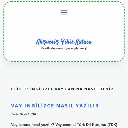
menüyü
Anasayfa
Gizlilik
Yasal
Hakkımızda
aç
Politikası
Uyarı
Alışveriş Fikir Kutusu
Keyifli alışveriş tüyolarıyla tanış!
ETIKET:
İNGILIZCE VAY CANINA NASIL DENIR
VAY INGILIZCE NASIL YAZILIR
Tarih: Ocak 1, 2025
Vay canına nasıl yazılır? Vay canına! Türk Dil Kurumu (TDK)