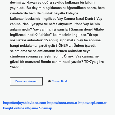
deyimi açıklayan ve doğru şekilde kullanan bir bildiri
yayınladı. Bu deyimin açıklamasını öğrendikten sonra, hem
cümlelerde hem de günlük hayatta kolayca
kullanabileceksiniz. İngilizce Vay Canına Nasıl Denir? Vay
canına! Nasıl yaşıyor ve nefes alıyorum! İfade Vay be’nin
anlamı nedir? Vay canına, iyi şanslar! Şansını dene! Alfabe
ingilizcesi nedir? “alfabe” kelimesinin İngilizce-Türkçe
sözlükteki anlamları: 15 sonuç alphabet i. Vay be sonuna
hangi noktalama işareti gelir? ÖNEMLİ: Ünlem işareti,
selamlama ve selamlamanın hemen ardından veya
cümlenin sonuna yerleştirilebilir: Örnek: Vay canına, ne
güzel bir manzara! Bende canım nasıl yazılır? TDK’ya göre
“ben”…
Vay
Devamını okuyun
Yorum Bırak
Ingilizce
Nasıl
Yazılır
https://enjoyablevideo.com
https://kocu.com.tr
https://tepi.com.tr
knight online
nttgame
Sitemap