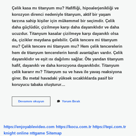
Çelik kasa mı titanyum mu? Hafifliği, hipoalerjenikliği ve
korozyon direnci nedeniyle titanyum, aktif bir yaşam
tarzına sahip kişiler için mükemmel bir seçimdir. Çelik
daha güçlüdür, çizilmeye karşı daha dayanıklıdır ve daha
ucuzdur. Titanyum kasalar çizilmeye karşı dayanıklı olsa
da, çizikler meydana gelebilir. Çelik tencere mi titanyum
mu? Çelik tencere mi titanyum mu? Hem çelik tencerelerin
hem de titanyum tencerelerin kendi avantajları vardır. Çelik
dayanıklıdır ve eşit ısı dağılımı sağlar. Öte yandan titanyum
hafif, dayanıklı ve daha korozyona dayanıklıdır. Titanyum
çelik kararır mı? Titanyum su ve hava ile yavaş reaksiyona
girer. Bu metal havadaki yüksek sıcaklıklarda pasif bir
koruyucu tabaka oluşturur…
Titanyum
Devamını okuyun
Yorum Bırak
Mu
Daha
Kaliteli
Çelik
Mi
https://enjoyablevideo.com
https://kocu.com.tr
https://tepi.com.tr
knight online
nttgame
Sitemap