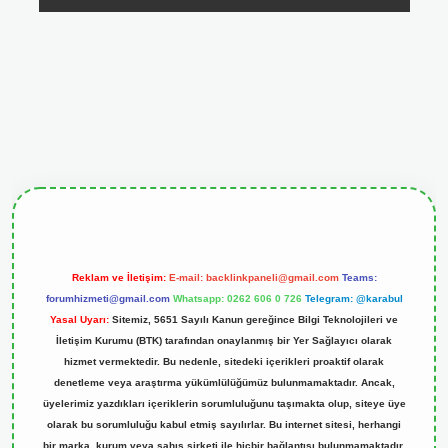
ris.org
Reklam ve İletişim:
E-mail:
backlinkpaneli@gmail.com
Teams:
forumhizmeti@gmail.com
Whatsapp: 0262 606 0 726
Telegram: @karabul
Yasal Uyarı:
Sitemiz, 5651 Sayılı Kanun gereğince Bilgi Teknolojileri ve
İletişim Kurumu (BTK) tarafından onaylanmış bir Yer Sağlayıcı olarak
hizmet vermektedir. Bu nedenle, sitedeki içerikleri proaktif olarak
denetleme veya araştırma yükümlülüğümüz bulunmamaktadır. Ancak,
üyelerimiz yazdıkları içeriklerin sorumluluğunu taşımakta olup, siteye üye
olarak bu sorumluluğu kabul etmiş sayılırlar. Bu internet sitesi, herhangi
bir marka, kurum veya şahıs şirketi ile hiçbir bağlantısı bulunmamaktadır.