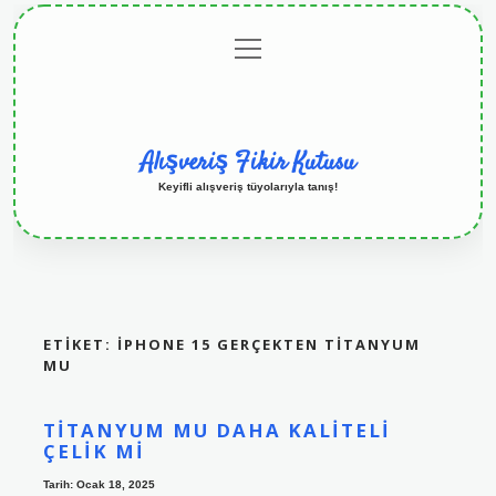
menüyü
Anasayfa
Gizlilik
Yasal
Hakkımızda
aç
Politikası
Uyarı
Alışveriş Fikir Kutusu
Keyifli alışveriş tüyolarıyla tanış!
ETIKET:
IPHONE 15 GERÇEKTEN TITANYUM
MU
TITANYUM MU DAHA KALITELI
ÇELIK MI
Tarih: Ocak 18, 2025