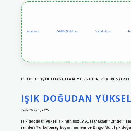
Anasayfa
Gizlilik Politikası
Yasal Uyarı
H
ETIKET:
IŞIK DOĞUDAN YÜKSELIR KIMIN SÖZÜ
IŞIK DOĞUDAN YÜKSEL
Tarih: Ocak 1, 2025
Işık doğudan yükselir kimin sözü? A. İsahakian “Bingöl” şar
isimleri Yar ko parag boyin mernem ve Bingöl’dür. Işık doğu