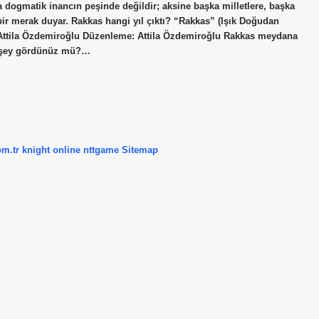
a da dogmatik inancın peşinde değildir; aksine başka milletlere, başka
 bir merak duyar. Rakkas hangi yıl çıktı? “Rakkas” (Işık Doğudan
: Attila Özdemiroğlu Düzenleme: Attila Özdemiroğlu Rakkas meydana
r şey gördünüz mü?…
om.tr
knight online
nttgame
Sitemap