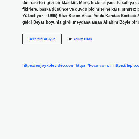
tüm eserleri gibi bir klasiktir. Meriç hiçbir siyasi, felsefi y
fikirlere, başka düşünce ve duygu biçimlerine karşı sınırsız
Yükseliyor – 1995) Söz: Sezen Aksu, Yelda Karataş Besteci
geldi Beyaz boyunla girdi meydana aman Allahım Böyle bi
Işık
Devamını okuyun
Yorum Bırak
Doğudan
Yükselir
Kimin
Eseri
https://enjoyablevideo.com
https://kocu.com.tr
https://tepi.c