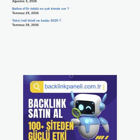
Ağustos 3, 2026
Ballon d’Or ödülü en çok kimde var ?
Temmuz 29, 2026
Taksi indi bindi ne kadar 2025 ?
Temmuz 28, 2026