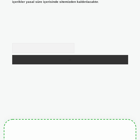
içerikler yasal süre içerisinde sitemizden kaldırılacaktır.
Arama
giris.org