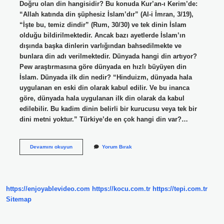
Doğru olan din hangisidir? Bu konuda Kur’an-ı Kerim’de:
“Allah katında din şüphesiz İslam’dır” (Al-i İmran, 3/19),
“İşte bu, temiz dindir” (Rum, 30/30) ve tek dinin İslam
olduğu bildirilmektedir. Ancak bazı ayetlerde İslam’ın
dışında başka dinlerin varlığından bahsedilmekte ve
bunlara din adı verilmektedir. Dünyada hangi din artıyor?
Pew araştırmasına göre dünyada en hızlı büyüyen din
İslam. Dünyada ilk din nedir? “Hinduizm, dünyada hala
uygulanan en eski din olarak kabul edilir. Ve bu inanca
göre, dünyada hala uygulanan ilk din olarak da kabul
edilebilir. Bu kadim dinin belirli bir kurucusu veya tek bir
dini metni yoktur.” Türkiye’de en çok hangi din var?…
Dünyada
Devamını okuyun
Yorum Bırak
En
Çok
Hangi
Dinden
Insan
https://enjoyablevideo.com
https://kocu.com.tr
https://tepi.com.tr
Var
Sitemap