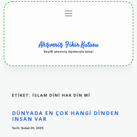
menüyü
Anasayfa
Gizlilik
Yasal
Hakkımızda
aç
Politikası
Uyarı
Alışveriş Fikir Kutusu
Keyifli alışveriş tüyolarıyla tanış!
ETIKET:
İSLAM DINI HAK DIN MI
DÜNYADA EN ÇOK HANGI DINDEN
INSAN VAR
Tarih: Şubat 20, 2025