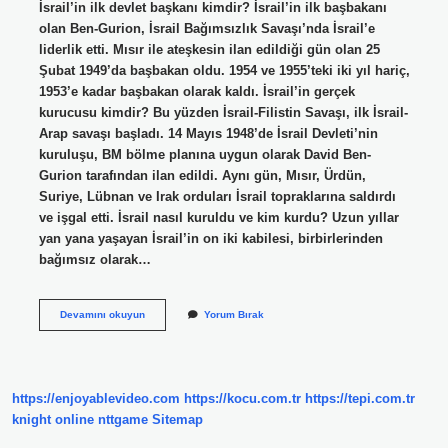
İsrail’in ilk devlet başkanı kimdir? İsrail’in ilk başbakanı
olan Ben-Gurion, İsrail Bağımsızlık Savaşı’nda İsrail’e
liderlik etti. Mısır ile ateşkesin ilan edildiği gün olan 25
Şubat 1949’da başbakan oldu. 1954 ve 1955’teki iki yıl hariç,
1953’e kadar başbakan olarak kaldı. İsrail’in gerçek
kurucusu kimdir? Bu yüzden İsrail-Filistin Savaşı, ilk İsrail-
Arap savaşı başladı. 14 Mayıs 1948’de İsrail Devleti’nin
kuruluşu, BM bölme planına uygun olarak David Ben-
Gurion tarafından ilan edildi. Aynı gün, Mısır, Ürdün,
Suriye, Lübnan ve Irak orduları İsrail topraklarına saldırdı
ve işgal etti. İsrail nasıl kuruldu ve kim kurdu? Uzun yıllar
yan yana yaşayan İsrail’in on iki kabilesi, birbirlerinden
bağımsız olarak…
Israil
Devamını okuyun
Yorum Bırak
Devletinin
Ilk
Devlet
Başkanı
Kimdir
https://enjoyablevideo.com
https://kocu.com.tr
https://tepi.com.tr
knight online
nttgame
Sitemap