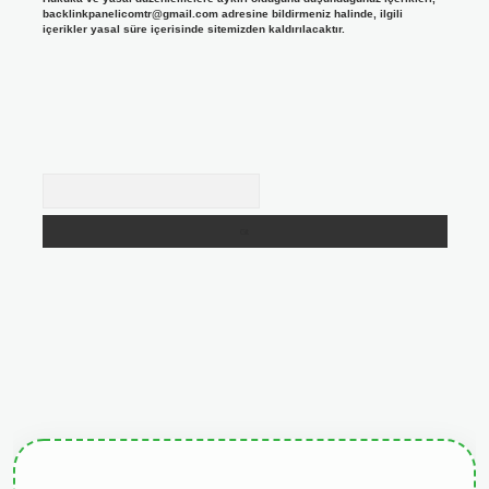
backlinkpanelicomtr@gmail.com
adresine bildirmeniz halinde, ilgili
içerikler yasal süre içerisinde sitemizden kaldırılacaktır.
Arama
giris.org