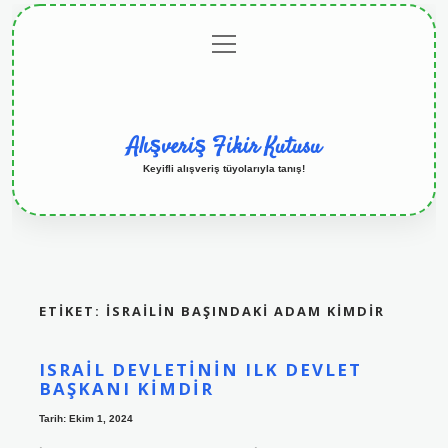
menüyü
Anasayfa
Gizlilik
Yasal
Hakkımızda
aç
Politikası
Uyarı
Alışveriş Fikir Kutusu
Keyifli alışveriş tüyolarıyla tanış!
ETIKET:
İSRAILIN BAŞINDAKI ADAM KIMDIR
ISRAIL DEVLETININ ILK DEVLET
BAŞKANI KIMDIR
Tarih: Ekim 1, 2024