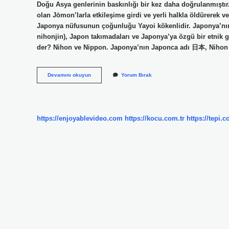
Doğu Asya genlerinin baskınlığı bir kez daha doğrulanmıştır.
olan Jōmon’larla etkileşime girdi ve yerli halkla öldürerek
Japonya nüfusunun çoğunluğu Yayoi kökenlidir. Japonya’nın
nihonjin), Japon takımadaları ve Japonya’ya özgü bir etnik 
der? Nihon ve Nippon. Japonya’nın Japonca adı 日本, Nihon 
Japon
Devamını okuyun
Yorum Bırak
Soyu
Nereden
Gelir
https://enjoyablevideo.com
https://kocu.com.tr
https://tepi.c