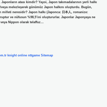
 Japonların atası kimdir? Yayoi, Japon takımadalarının yerli halkı
 ve/veya melezleşerek günümüz Japon halkını oluşturdu. Bugün,
 milleti neresidir? Japon halkı (Japonca: 日本人, romanize:
gruptur ve nüfusun %98,5’ini oluştururlar. Japonlar Japonyaya ne
veya Nippon olarak telaffuz…
om.tr
knight online
nttgame
Sitemap