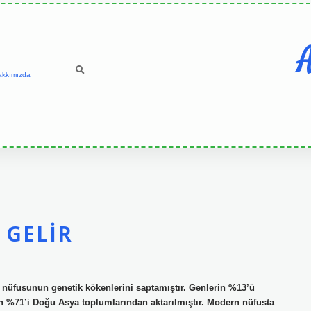
A
akkımızda
 GELIR
üfusunun genetik kökenlerini saptamıştır. Genlerin %13’ü
%71’i Doğu Asya toplumlarından aktarılmıştır. Modern nüfusta