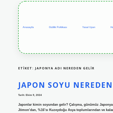
Anasayfa
Gizlilik Politikası
Yasal Uyarı
H
ETIKET:
JAPONYA ADI NEREDEN GELIR
JAPON SOYU NEREDEN
Tarih: Ekim 9, 2024
Japonlar kimin soyundan gelir? Çalışma, günümüz Japonya n
Jōmon’dan, %16’sı Kuzeydoğu Asya toplumlarından ve kalan 