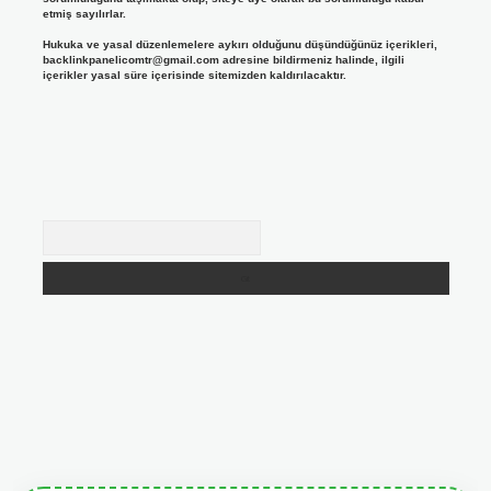
etmiş sayılırlar.
Hukuka ve yasal düzenlemelere aykırı olduğunu düşündüğünüz içerikleri,
backlinkpanelicomtr@gmail.com
adresine bildirmeniz halinde, ilgili
içerikler yasal süre içerisinde sitemizden kaldırılacaktır.
Arama
giris.org