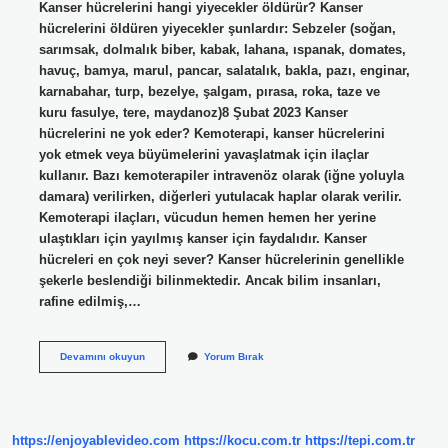
Kanser hücrelerini hangi yiyecekler öldürür? Kanser
hücrelerini öldüren yiyecekler şunlardır: Sebzeler (soğan,
sarımsak, dolmalık biber, kabak, lahana, ıspanak, domates,
havuç, bamya, marul, pancar, salatalık, bakla, pazı, enginar,
karnabahar, turp, bezelye, şalgam, pırasa, roka, taze ve
kuru fasulye, tere, maydanoz)8 Şubat 2023 Kanser
hücrelerini ne yok eder? Kemoterapi, kanser hücrelerini
yok etmek veya büyümelerini yavaşlatmak için ilaçlar
kullanır. Bazı kemoterapiler intravenöz olarak (iğne yoluyla
damara) verilirken, diğerleri yutulacak haplar olarak verilir.
Kemoterapi ilaçları, vücudun hemen hemen her yerine
ulaştıkları için yayılmış kanser için faydalıdır. Kanser
hücreleri en çok neyi sever? Kanser hücrelerinin genellikle
şekerle beslendiği bilinmektedir. Ancak bilim insanları,
rafine edilmiş,…
Kanser
Devamını okuyun
Yorum Bırak
Hücresi
Neyi
Sevmez
https://enjoyablevideo.com
https://kocu.com.tr
https://tepi.com.tr