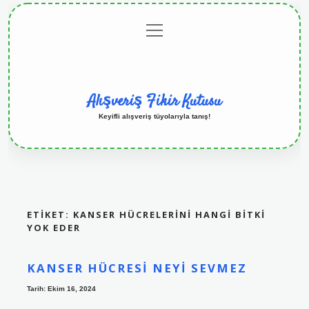
menüyü
Anasayfa
Gizlilik
Yasal
Hakkımızda
aç
Politikası
Uyarı
Alışveriş Fikir Kutusu
Keyifli alışveriş tüyolarıyla tanış!
ETIKET:
KANSER HÜCRELERINI HANGI BITKI
YOK EDER
KANSER HÜCRESI NEYI SEVMEZ
Tarih: Ekim 16, 2024