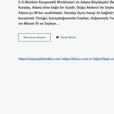
S.S.Minibüs Kooperatifi Minibüsleri ve Adana Büyükşehir Bel
Karataş, Adana iline bağlı bir ilçedir. Doğu Akdeniz’de Seyh
Adana’ya 48 km uzaklıktadır. Karataş ilçesi hangi ile bağlıdı
kuzeyinde Yüreğir, kuzeydoğusunda Ceyhan, doğusunda Yumu
ise Mersin İli ve Seyhan…
Ankara
Devamını okuyun
Yorum Bırak
Karataş
Köyü
Nereye
Bağlı
https://enjoyablevideo.com
https://kocu.com.tr
https://tepi.c