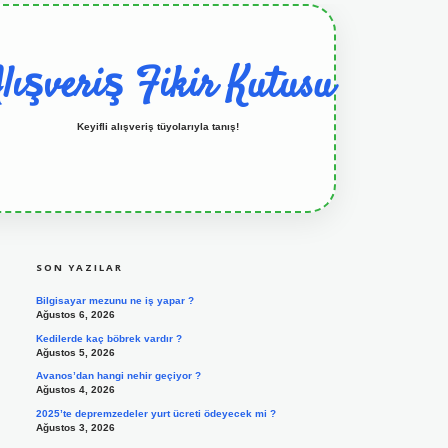
lışveriş Fikir Kutusu
Keyifli alışveriş tüyolarıyla tanış!
SIDEBAR
grandoperabet resmi sitesi
tulipbetgiris.org
SON YAZILAR
Bilgisayar mezunu ne iş yapar ?
Ağustos 6, 2026
Kedilerde kaç böbrek vardır ?
Ağustos 5, 2026
Avanos’dan hangi nehir geçiyor ?
Ağustos 4, 2026
2025’te depremzedeler yurt ücreti ödeyecek mi ?
Ağustos 3, 2026