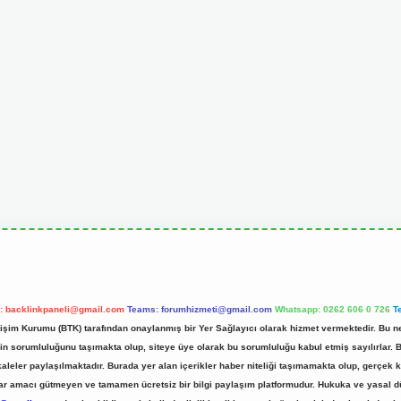
l:
backlinkpaneli@gmail.com
Teams:
forumhizmeti@gmail.com
Whatsapp: 0262 606 0 726
T
etişim Kurumu (BTK) tarafından onaylanmış bir Yer Sağlayıcı olarak hizmet vermektedir. Bu ne
 sorumluluğunu taşımakta olup, siteye üye olarak bu sorumluluğu kabul etmiş sayılırlar. Bu 
kaleler paylaşılmaktadır. Burada yer alan içerikler haber niteliği taşımamakta olup, gerç
z, kar amacı gütmeyen ve tamamen ücretsiz bir bilgi paylaşım platformudur. Hukuka ve yasal 