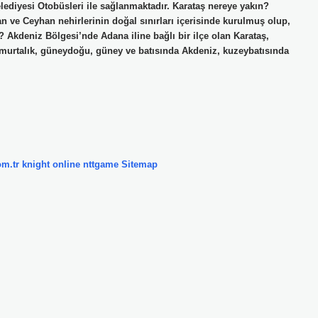
ediyesi Otobüsleri ile sağlanmaktadır. Karataş nereye yakın?
an ve Ceyhan nehirlerinin doğal sınırları içerisinde kurulmuş olup,
r? Akdeniz Bölgesi’nde Adana iline bağlı bir ilçe olan Karataş,
rtalık, güneydoğu, güney ve batısında Akdeniz, kuzeybatısında
om.tr
knight online
nttgame
Sitemap