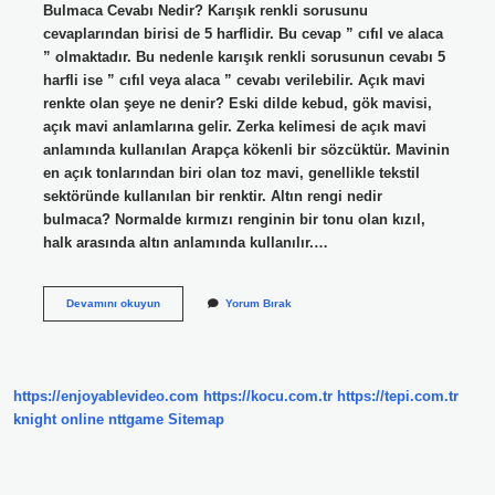
Bulmaca Cevabı Nedir? Karışık renkli sorusunu
cevaplarından birisi de 5 harflidir. Bu cevap ” cıfıl ve alaca
” olmaktadır. Bu nedenle karışık renkli sorusunun cevabı 5
harfli ise ” cıfıl veya alaca ” cevabı verilebilir. Açık mavi
renkte olan şeye ne denir? Eski dilde kebud, gök mavisi,
açık mavi anlamlarına gelir. Zerka kelimesi de açık mavi
anlamında kullanılan Arapça kökenli bir sözcüktür. Mavinin
en açık tonlarından biri olan toz mavi, genellikle tekstil
sektöründe kullanılan bir renktir. Altın rengi nedir
bulmaca? Normalde kırmızı renginin bir tonu olan kızıl,
halk arasında altın anlamında kullanılır.…
Bulmacada
Devamını okuyun
Yorum Bırak
Renkler
Ne
Demek
https://enjoyablevideo.com
https://kocu.com.tr
https://tepi.com.tr
knight online
nttgame
Sitemap