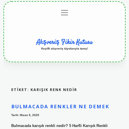
menüyü
Anasayfa
Gizlilik
Yasal
Hakkımızda
aç
Politikası
Uyarı
Alışveriş Fikir Kutusu
Keyifli alışveriş tüyolarıyla tanış!
ETIKET:
KARIŞIK RENK NEDIR
BULMACADA RENKLER NE DEMEK
Tarih: Nisan 5, 2025
Bulmacada karışık renkli nedir? 5 Harfli Karışık Renkli