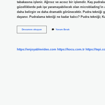
tabakasına işlenir. Ağrısız ve acısız bir işlemdir. Kaş pudr
güzelliklerde pek işe yaramayabilecek olan microblading’in a
daha belirgin ve daha dramatik görünecektir. Pudra tekniği g
dayanır. Pudralama tekniği ne kadar kalıcı? Pudra tekniği; K
Pudralama
Devamını okuyun
Yorum Bırak
Işlemi
Acıtır
Mı
https://enjoyablevideo.com
https://kocu.com.tr
https://tepi.c