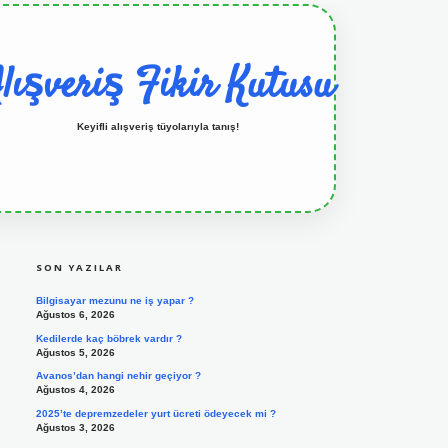
lışveriş Fikir Kutusu
Keyifli alışveriş tüyolarıyla tanış!
SIDEBAR
grandoperabet resmi sitesi
tulipbetgiris.org
SON YAZILAR
Bilgisayar mezunu ne iş yapar ?
Ağustos 6, 2026
Kedilerde kaç böbrek vardır ?
Ağustos 5, 2026
Avanos’dan hangi nehir geçiyor ?
Ağustos 4, 2026
2025’te depremzedeler yurt ücreti ödeyecek mi ?
Ağustos 3, 2026