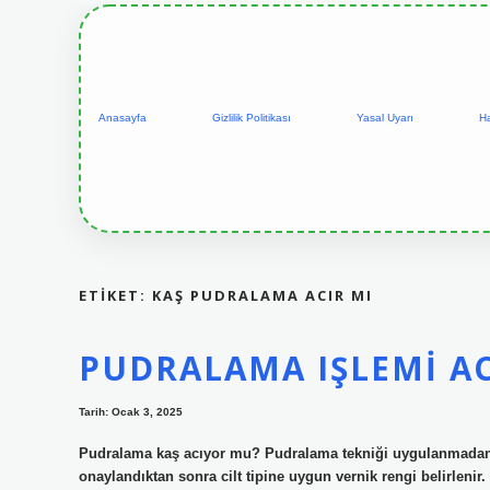
Anasayfa
Gizlilik Politikası
Yasal Uyarı
H
ETIKET:
KAŞ PUDRALAMA ACIR MI
PUDRALAMA IŞLEMI AC
Tarih: Ocak 3, 2025
Pudralama kaş acıyor mu? Pudralama tekniği uygulanmadan ön
onaylandıktan sonra cilt tipine uygun vernik rengi belirleni