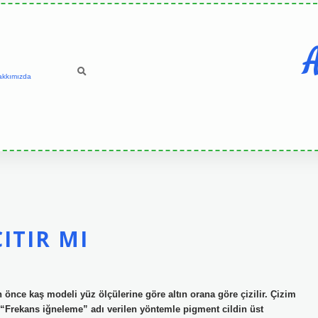
A
akkımızda
ITIR MI
ce kaş modeli yüz ölçülerine göre altın orana göre çizilir. Çizim
r. “Frekans iğneleme” adı verilen yöntemle pigment cildin üst