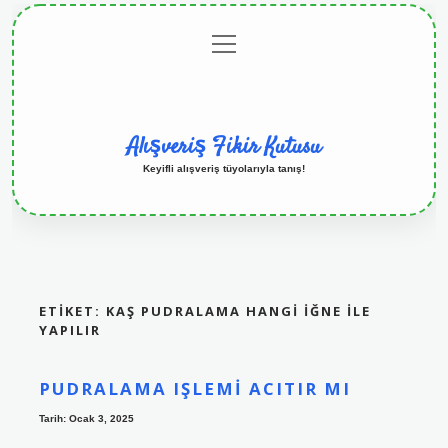
menüyü
Anasayfa
Gizlilik
Yasal
Hakkımızda
aç
Politikası
Uyarı
Alışveriş Fikir Kutusu
Keyifli alışveriş tüyolarıyla tanış!
ETIKET:
KAŞ PUDRALAMA HANGI IĞNE ILE
YAPILIR
PUDRALAMA IŞLEMI ACITIR MI
Tarih: Ocak 3, 2025