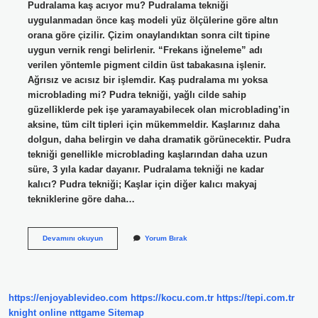
Pudralama kaş acıyor mu? Pudralama tekniği
uygulanmadan önce kaş modeli yüz ölçülerine göre altın
orana göre çizilir. Çizim onaylandıktan sonra cilt tipine
uygun vernik rengi belirlenir. “Frekans iğneleme” adı
verilen yöntemle pigment cildin üst tabakasına işlenir.
Ağrısız ve acısız bir işlemdir. Kaş pudralama mı yoksa
microblading mi? Pudra tekniği, yağlı cilde sahip
güzelliklerde pek işe yaramayabilecek olan microblading’in
aksine, tüm cilt tipleri için mükemmeldir. Kaşlarınız daha
dolgun, daha belirgin ve daha dramatik görünecektir. Pudra
tekniği genellikle microblading kaşlarından daha uzun
süre, 3 yıla kadar dayanır. Pudralama tekniği ne kadar
kalıcı? Pudra tekniği; Kaşlar için diğer kalıcı makyaj
tekniklerine göre daha…
Pudralama
Devamını okuyun
Yorum Bırak
Işlemi
Acıtır
Mı
https://enjoyablevideo.com
https://kocu.com.tr
https://tepi.com.tr
knight online
nttgame
Sitemap