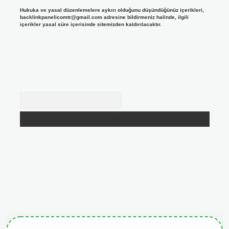
Hukuka ve yasal düzenlemelere aykırı olduğunu düşündüğünüz içerikleri,
backlinkpanelicomtr@gmail.com
adresine bildirmeniz halinde, ilgili
içerikler yasal süre içerisinde sitemizden kaldırılacaktır.
Arama
giris.org