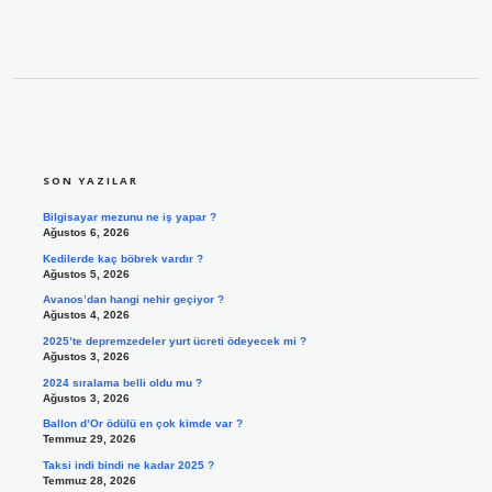
SIDEBAR
SON YAZILAR
Bilgisayar mezunu ne iş yapar ?
Ağustos 6, 2026
Kedilerde kaç böbrek vardır ?
Ağustos 5, 2026
Avanos’dan hangi nehir geçiyor ?
Ağustos 4, 2026
2025’te depremzedeler yurt ücreti ödeyecek mi ?
Ağustos 3, 2026
2024 sıralama belli oldu mu ?
Ağustos 3, 2026
Ballon d’Or ödülü en çok kimde var ?
Temmuz 29, 2026
Taksi indi bindi ne kadar 2025 ?
Temmuz 28, 2026