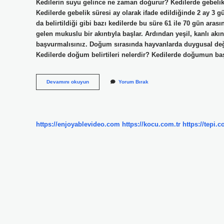
Kedilerin suyu gelince ne zaman doğurur? Kedilerde gebelik 
Kedilerde gebelik süresi ay olarak ifade edildiğinde 2 ay 3 g
da belirtildiği gibi bazı kedilerde bu süre 61 ile 70 gün ar
gelen mukuslu bir akıntıyla başlar. Ardından yeşil, kanlı akın
başvurmalısınız. Doğum sırasında hayvanlarda duygusal değ
Kedilerde doğum belirtileri nelerdir? Kedilerde doğumun baş
Kediler
Devamını okuyun
Yorum Bırak
Suyu
Geldikten
Sonra
Ne
Zaman
https://enjoyablevideo.com
https://kocu.com.tr
https://tepi.c
Doğum
Olur