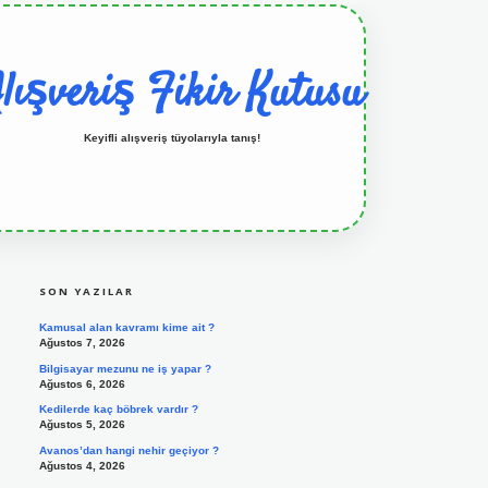
lışveriş Fikir Kutusu
Keyifli alışveriş tüyolarıyla tanış!
SIDEBAR
grandoperabet resmi sitesi
tulipbetgiris.org
SON YAZILAR
Kamusal alan kavramı kime ait ?
Ağustos 7, 2026
Bilgisayar mezunu ne iş yapar ?
Ağustos 6, 2026
Kedilerde kaç böbrek vardır ?
Ağustos 5, 2026
Avanos’dan hangi nehir geçiyor ?
Ağustos 4, 2026