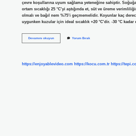
çevre koşullarına uyum sağlama yeteneğine sahiptir. Soğuğ
ortam sıcaklığı 25 °C’yi aştığında et, süt ve üreme verimliliğ
olmalı ve bağıl nem %75’i geçmemelidir. Koyunlar kaç derece 
uygunken kuzular için ideal sıcaklık +20 °C’dir. -30 °C kadar
Koyunlar
Devamını okuyun
Yorum Bırak
Kaç
Derece
Soğuğa
Dayanır
https://enjoyablevideo.com
https://kocu.com.tr
https://tepi.c