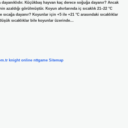
a dayanıklıdır. Küçükbaş hayvan kaç derece soğuğa dayanır? Ancak
inin azaldığı görülmüştür. Koyun ahırlarında iç sıcaklık 21–22 °C
sıcağa dayanır? Koyunlar için +5 ile +21 °C arasındaki sıcaklıklar
 düşük sıcaklıklar bile koyunlar üzerinde…
om.tr
knight online
nttgame
Sitemap