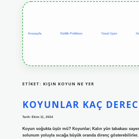
Anasayfa
Gizlilik Politikası
Yasal Uyarı
H
ETIKET:
KIŞIN KOYUN NE YER
KOYUNLAR KAÇ DEREC
Tarih: Ekim 11, 2024
Koyun soğukta üşür mü? Koyunlar; Kalın yün tabakası sayesi
solunum yoluyla sıcağa büyük oranda direnç gösterebilirle