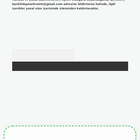
backlinkpanelicomtr@gmail.com
adresine bildirmeniz halinde, ilgili
içerikler yasal süre içerisinde sitemizden kaldırılacaktır.
Arama
tgiris.org