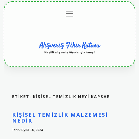
menüyü
Anasayfa
Gizlilik
Yasal
Hakkımızda
aç
Politikası
Uyarı
Alışveriş Fikir Kutusu
Keyifli alışveriş tüyolarıyla tanış!
ETIKET:
KIŞISEL TEMIZLIK NEYI KAPSAR
KIŞISEL TEMIZLIK MALZEMESI
NEDIR
Tarih: Eylül 15, 2024