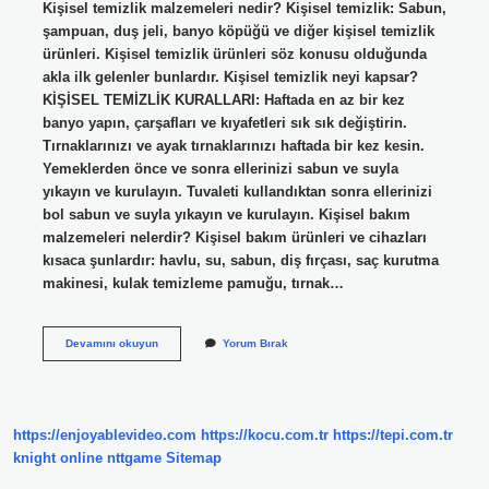
Kişisel temizlik malzemeleri nedir? Kişisel temizlik: Sabun,
şampuan, duş jeli, banyo köpüğü ve diğer kişisel temizlik
ürünleri. Kişisel temizlik ürünleri söz konusu olduğunda
akla ilk gelenler bunlardır. Kişisel temizlik neyi kapsar?
KİŞİSEL TEMİZLİK KURALLARI: Haftada en az bir kez
banyo yapın, çarşafları ve kıyafetleri sık sık değiştirin.
Tırnaklarınızı ve ayak tırnaklarınızı haftada bir kez kesin.
Yemeklerden önce ve sonra ellerinizi sabun ve suyla
yıkayın ve kurulayın. Tuvaleti kullandıktan sonra ellerinizi
bol sabun ve suyla yıkayın ve kurulayın. Kişisel bakım
malzemeleri nelerdir? Kişisel bakım ürünleri ve cihazları
kısaca şunlardır: havlu, su, sabun, diş fırçası, saç kurutma
makinesi, kulak temizleme pamuğu, tırnak…
Kişisel
Devamını okuyun
Yorum Bırak
Temizlik
Malzemesi
Nedir
https://enjoyablevideo.com
https://kocu.com.tr
https://tepi.com.tr
knight online
nttgame
Sitemap