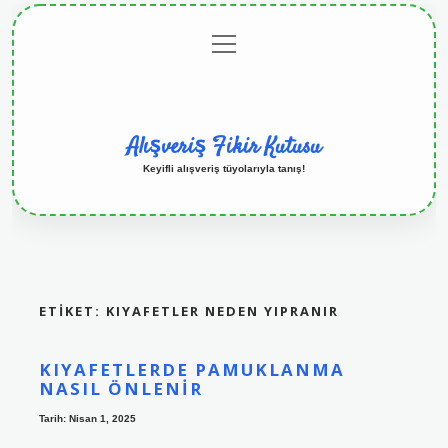
menüyü
Anasayfa
Gizlilik
Yasal
Hakkımızda
aç
Politikası
Uyarı
Alışveriş Fikir Kutusu
Keyifli alışveriş tüyolarıyla tanış!
ETIKET:
KIYAFETLER NEDEN YIPRANIR
KIYAFETLERDE PAMUKLANMA
NASIL ÖNLENIR
Tarih: Nisan 1, 2025