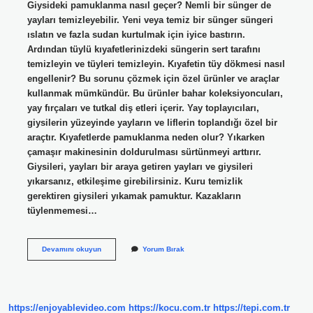
Giysideki pamuklanma nasıl geçer? Nemli bir sünger de
yayları temizleyebilir. Yeni veya temiz bir sünger süngeri
ıslatın ve fazla sudan kurtulmak için iyice bastırın.
Ardından tüylü kıyafetlerinizdeki süngerin sert tarafını
temizleyin ve tüyleri temizleyin. Kıyafetin tüy dökmesi nasıl
engellenir? Bu sorunu çözmek için özel ürünler ve araçlar
kullanmak mümkündür. Bu ürünler bahar koleksiyoncuları,
yay fırçaları ve tutkal diş etleri içerir. Yay toplayıcıları,
giysilerin yüzeyinde yayların ve liflerin toplandığı özel bir
araçtır. Kıyafetlerde pamuklanma neden olur? Yıkarken
çamaşır makinesinin doldurulması sürtünmeyi arttırır.
Giysileri, yayları bir araya getiren yayları ve giysileri
yıkarsanız, etkileşime girebilirsiniz. Kuru temizlik
gerektiren giysileri yıkamak pamuktur. Kazakların
tüylenmemesi…
Kıyafetlerde
Devamını okuyun
Yorum Bırak
Pamuklanma
Nasıl
Önlenir
https://enjoyablevideo.com
https://kocu.com.tr
https://tepi.com.tr