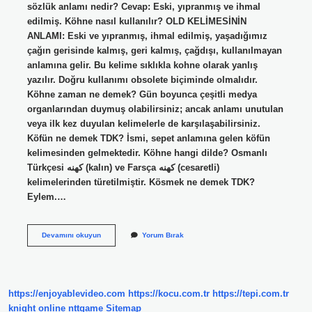
sözlük anlamı nedir? Cevap: Eski, yıpranmış ve ihmal
edilmiş. Köhne nasıl kullanılır? OLD KELİMESİNİN
ANLAMI: Eski ve yıpranmış, ihmal edilmiş, yaşadığımız
çağın gerisinde kalmış, geri kalmış, çağdışı, kullanılmayan
anlamına gelir. Bu kelime sıklıkla kohne olarak yanlış
yazılır. Doğru kullanımı obsolete biçiminde olmalıdır.
Köhne zaman ne demek? Gün boyunca çeşitli medya
organlarından duymuş olabilirsiniz; ancak anlamı unutulan
veya ilk kez duyulan kelimelerle de karşılaşabilirsiniz.
Köfün ne demek TDK? İsmi, sepet anlamına gelen köfün
kelimesinden gelmektedir. Köhne hangi dilde? Osmanlı
Türkçesi كهنه‎ (kalın) ve Farsça کهنه‎ (cesaretli)
kelimelerinden türetilmiştir. Kösmek ne demek TDK?
Eylem.…
Köhne
Devamını okuyun
Yorum Bırak
Ne
Demek
Tdk
https://enjoyablevideo.com
https://kocu.com.tr
https://tepi.com.tr
knight online
nttgame
Sitemap