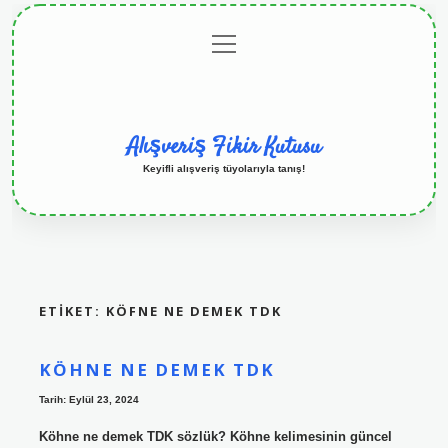
menüyü
Anasayfa
Gizlilik
Yasal
Hakkımızda
aç
Politikası
Uyarı
Alışveriş Fikir Kutusu
Keyifli alışveriş tüyolarıyla tanış!
ETIKET:
KÖFNE NE DEMEK TDK
KÖHNE NE DEMEK TDK
Tarih: Eylül 23, 2024
Köhne ne demek TDK sözlük? Köhne kelimesinin güncel