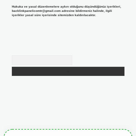
Hukuka ve yasal düzenlemelere aykırı olduğunu düşündüğünüz içerikleri,
backlinkpanelicomtr@gmail.com
adresine bildirmeniz halinde, ilgili
içerikler yasal süre içerisinde sitemizden kaldırılacaktır.
Arama
giris.org