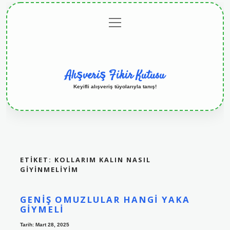
menüyü
Anasayfa
Gizlilik
Yasal
Hakkımızda
aç
Politikası
Uyarı
Alışveriş Fikir Kutusu
Keyifli alışveriş tüyolarıyla tanış!
ETIKET:
KOLLARIM KALIN NASIL
GIYINMELIYIM
GENIŞ OMUZLULAR HANGI YAKA
GIYMELI
Tarih: Mart 28, 2025