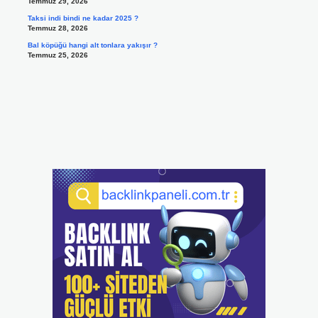
Temmuz 29, 2026
Taksi indi bindi ne kadar 2025 ?
Temmuz 28, 2026
Bal köpüğü hangi alt tonlara yakışır ?
Temmuz 25, 2026