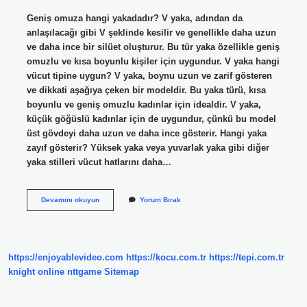
Geniş omuza hangi yakadadır? V yaka, adından da
anlaşılacağı gibi V şeklinde kesilir ve genellikle daha uzun
ve daha ince bir silüet oluşturur. Bu tür yaka özellikle geniş
omuzlu ve kısa boyunlu kişiler için uygundur. V yaka hangi
vücut tipine uygun? V yaka, boynu uzun ve zarif gösteren
ve dikkati aşağıya çeken bir modeldir. Bu yaka türü, kısa
boyunlu ve geniş omuzlu kadınlar için idealdir. V yaka,
küçük göğüslü kadınlar için de uygundur, çünkü bu model
üst gövdeyi daha uzun ve daha ince gösterir. Hangi yaka
zayıf gösterir? Yüksek yaka veya yuvarlak yaka gibi diğer
yaka stilleri vücut hatlarını daha…
Geniş
Devamını okuyun
Yorum Bırak
Omuzlular
Hangi
Yaka
Giymeli
https://enjoyablevideo.com
https://kocu.com.tr
https://tepi.com.tr
knight online
nttgame
Sitemap