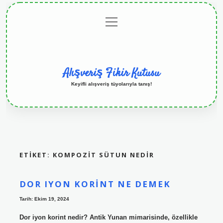
menüyü
Anasayfa
Gizlilik
Yasal
Hakkımızda
aç
Politikası
Uyarı
Alışveriş Fikir Kutusu
Keyifli alışveriş tüyolarıyla tanış!
ETIKET:
KOMPOZIT SÜTUN NEDIR
DOR IYON KORINT NE DEMEK
Tarih: Ekim 19, 2024
Dor iyon korint nedir? Antik Yunan mimarisinde, özellikle