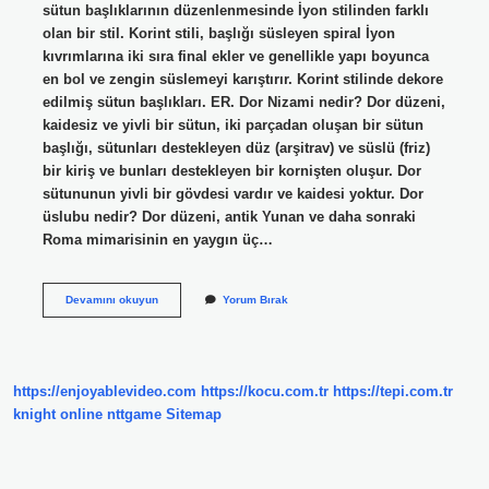
sütun başlıklarının düzenlenmesinde İyon stilinden farklı
olan bir stil. Korint stili, başlığı süsleyen spiral İyon
kıvrımlarına iki sıra final ekler ve genellikle yapı boyunca
en bol ve zengin süslemeyi karıştırır. Korint stilinde dekore
edilmiş sütun başlıkları. ER. Dor Nizami nedir? Dor düzeni,
kaidesiz ve yivli bir sütun, iki parçadan oluşan bir sütun
başlığı, sütunları destekleyen düz (arşitrav) ve süslü (friz)
bir kiriş ve bunları destekleyen bir kornişten oluşur. Dor
sütununun yivli bir gövdesi vardır ve kaidesi yoktur. Dor
üslubu nedir? Dor düzeni, antik Yunan ve daha sonraki
Roma mimarisinin en yaygın üç…
Dor
Devamını okuyun
Yorum Bırak
Iyon
Korint
Ne
Demek
https://enjoyablevideo.com
https://kocu.com.tr
https://tepi.com.tr
knight online
nttgame
Sitemap