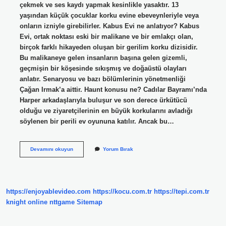
çekmek ve ses kaydı yapmak kesinlikle yasaktır. 13
yaşından küçük çocuklar korku evine ebeveynleriyle veya
onların izniyle girebilirler. Kabus Evi ne anlatıyor? Kabus
Evi, ortak noktası eski bir malikane ve bir emlakçı olan,
birçok farklı hikayeden oluşan bir gerilim korku dizisidir.
Bu malikaneye gelen insanların başına gelen gizemli,
geçmişin bir köşesinde sıkışmış ve doğaüstü olayları
anlatır. Senaryosu ve bazı bölümlerinin yönetmenliği
Çağan Irmak’a aittir. Haunt konusu ne? Cadılar Bayramı’nda
Harper arkadaşlarıyla buluşur ve son derece ürkütücü
olduğu ve ziyaretçilerinin en büyük korkularını avladığı
söylenen bir perili ev oyununa katılır. Ancak bu…
Kabus
Devamını okuyun
Yorum Bırak
Evi
Kaç
Yaş
Üstü
https://enjoyablevideo.com
https://kocu.com.tr
https://tepi.com.tr
knight online
nttgame
Sitemap