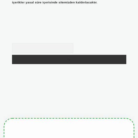
içerikler yasal süre içerisinde sitemizden kaldırılacaktır.
Arama
giris.org