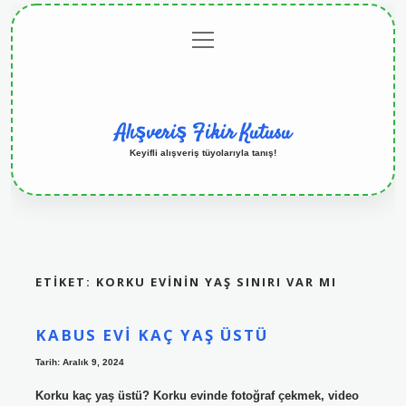
menüyü
Anasayfa
Gizlilik
Yasal
Hakkımızda
aç
Politikası
Uyarı
Alışveriş Fikir Kutusu
Keyifli alışveriş tüyolarıyla tanış!
ETIKET:
KORKU EVININ YAŞ SINIRI VAR MI
KABUS EVI KAÇ YAŞ ÜSTÜ
Tarih: Aralık 9, 2024
Korku kaç yaş üstü? Korku evinde fotoğraf çekmek, video