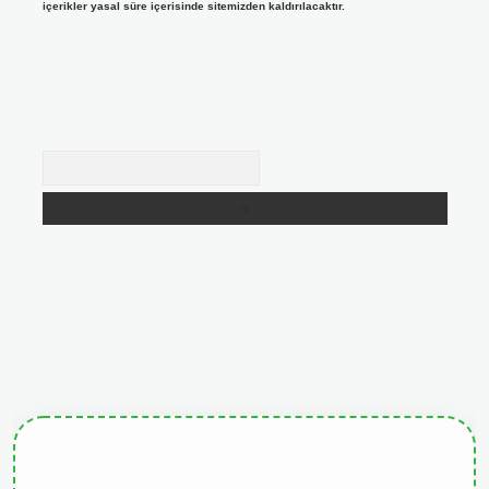
içerikler yasal süre içerisinde sitemizden kaldırılacaktır.
Arama
tgiris.org