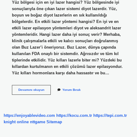
Yüz bölgesi için en iyi lazer hangisi? Yüz bölgesinde iyi
sonuçlarıyla öne çıkan lazer sistemi diyot lazerdir. Yüz,
boyun ve boğaz diyot lazerlerin en sık kullanıldığı
bölgelerdir. En etkili lazer yöntemi hangisi? En iyi ve en
etkili lazer epilasyon yöntemleri diyot ve aleksandrit lazer
yöntemleridir. Hangi lazer daha iyi sonuç verir? Merhaba,
klinik çalışmalarla etkili ve kalıcı sonuçları doğrulanmış
olan Buz Lazer’i öneriyoruz. Buz Lazer, dünya çapında
kullanılan FDA onaylı bir sistemdir. Ağrısızdır ve tüm kıl
tiplerinde etkilidir. Yüz kılları lazerle biter mi? Yüzdeki bu
kıllardan kurtulmanın en etkili çözümü lazer epilasyondur.
Yüz kılları hormonlara karşı daha hassastır ve bu…
Yüz
Devamını okuyun
Yorum Bırak
Için
En
Etkili
Lazer
Hangisi
https://enjoyablevideo.com
https://kocu.com.tr
https://tepi.com.tr
knight online
nttgame
Sitemap