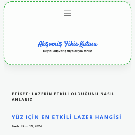
menüyü
Anasayfa
Gizlilik
Yasal
Hakkımızda
aç
Politikası
Uyarı
Alışveriş Fikir Kutusu
Keyifli alışveriş tüyolarıyla tanış!
ETIKET:
LAZERIN ETKILI OLDUĞUNU NASIL
ANLARIZ
YÜZ IÇIN EN ETKILI LAZER HANGISI
Tarih: Ekim 13, 2024