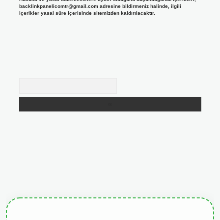
backlinkpanelicomtr@gmail.com
adresine bildirmeniz halinde, ilgili
içerikler yasal süre içerisinde sitemizden kaldırılacaktır.
Arama
rabet resmi sitesi
tulipbetgiris.org