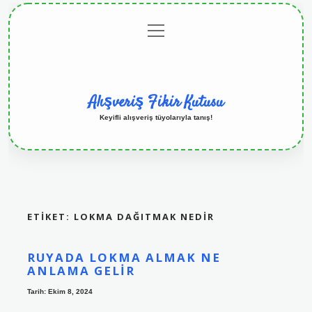
menüyü
Anasayfa
Gizlilik
Yasal
Hakkımızda
aç
Politikası
Uyarı
Alışveriş Fikir Kutusu
Keyifli alışveriş tüyolarıyla tanış!
ETIKET:
LOKMA DAĞITMAK NEDIR
RUYADA LOKMA ALMAK NE
ANLAMA GELIR
Tarih: Ekim 8, 2024