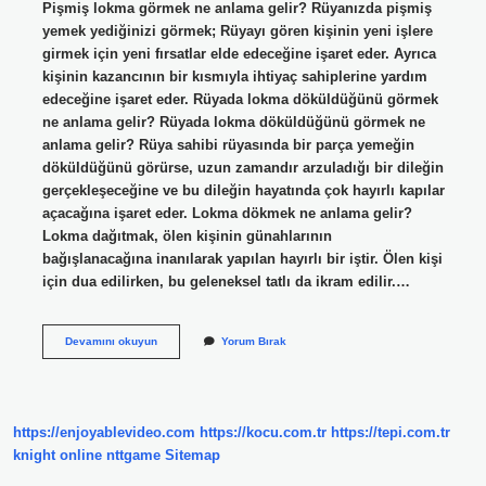
Pişmiş lokma görmek ne anlama gelir? Rüyanızda pişmiş
yemek yediğinizi görmek; Rüyayı gören kişinin yeni işlere
girmek için yeni fırsatlar elde edeceğine işaret eder. Ayrıca
kişinin kazancının bir kısmıyla ihtiyaç sahiplerine yardım
edeceğine işaret eder. Rüyada lokma döküldüğünü görmek
ne anlama gelir? Rüyada lokma döküldüğünü görmek ne
anlama gelir? Rüya sahibi rüyasında bir parça yemeğin
döküldüğünü görürse, uzun zamandır arzuladığı bir dileğin
gerçekleşeceğine ve bu dileğin hayatında çok hayırlı kapılar
açacağına işaret eder. Lokma dökmek ne anlama gelir?
Lokma dağıtmak, ölen kişinin günahlarının
bağışlanacağına inanılarak yapılan hayırlı bir iştir. Ölen kişi
için dua edilirken, bu geleneksel tatlı da ikram edilir.…
Ruyada
Devamını okuyun
Yorum Bırak
Lokma
Almak
Ne
Anlama
Gelir
https://enjoyablevideo.com
https://kocu.com.tr
https://tepi.com.tr
knight online
nttgame
Sitemap