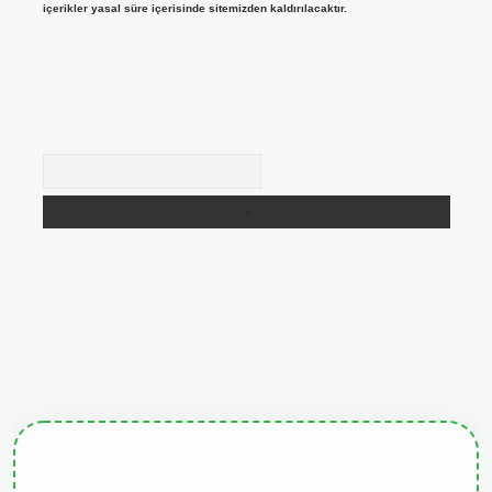
içerikler yasal süre içerisinde sitemizden kaldırılacaktır.
Arama
giris.org