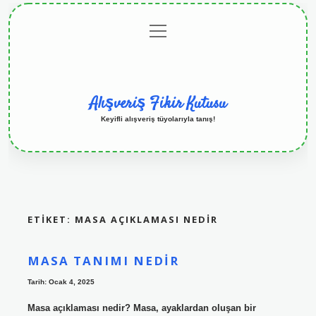
menüyü
Anasayfa
Gizlilik
Yasal
Hakkımızda
aç
Politikası
Uyarı
Alışveriş Fikir Kutusu
Keyifli alışveriş tüyolarıyla tanış!
ETIKET:
MASA AÇIKLAMASI NEDIR
MASA TANIMI NEDIR
Tarih: Ocak 4, 2025
Masa açıklaması nedir? Masa, ayaklardan oluşan bir