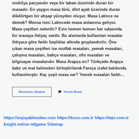
mobilya parçasıdır veya bir taban üzerinde duran bir
masadır. En yaygın masa türü, dört ayak üzerinde duran
dikdörtgen bir ahşap yüzeyden oluşur. Masa Latince ne
demek? Mensa ismi Latincede masa anlamına geliyor.
Masa çeşitleri nelerdir? Evin hemen hemen her odasında
bir masaya ihtiyaç vardır. Bu alanlarda kullanılan masalar
ihtiyaca göre farklı başlıklar altında gruplandırılır. Öne
çıkan masa çeşitleri ise mutfak masaları, yemek masaları,
çalışma masaları, bahçe masaları, ofis masaları ve
bilgisayar masalarıdır. Masa Arapça mı? Türkçede Arapça
ḳabż ve mal kelimeleri birleştirilerek Farsça izafet kalıbında
kullanılmıştır. Kaç çeşit masa var? Yemek masaları farklı…
Masa
Devamını okuyun
Yorum Bırak
Tanımı
Nedir
https://enjoyablevideo.com
https://kocu.com.tr
https://tepi.com.tr
knight online
nttgame
Sitemap