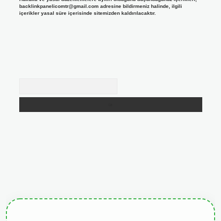
backlinkpanelicomtr@gmail.com
adresine bildirmeniz halinde, ilgili
içerikler yasal süre içerisinde sitemizden kaldırılacaktır.
Arama
giris.org