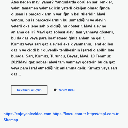
Ateş neden mavi yanar? Yangınlarda görülen sarı renkler,
yakıtı tamamen yakmak için yeterli oksijen olmadığında
oluşan is parçacıklarının varlığının belirtileridir. Mavi
yangın, bu is parçacıklarının bulunmadığını ve alevin
yeterli oksijene sahip olduğunu gösterir. Mavi alev ne
anlama gelir? Mavi gaz sobası alevi tam yanmayı gösterir,
bu da gaz veya para israf etmediğiniz anlamına gelir.
Kırmızı veya sarı gaz alevleri eksik yanmanın, israf edilen
gazın ve ciddi bir güvenlik tehlikesinin işareti olabilir. İşte
burada: Sarı, Kırmızı, Turuncu, Beyaz, Mavi. 10 Temmuz
2019Mavi gaz sobası alevi tam yanmayı gösterir, bu da gaz
veya para israf etmediğiniz anlamına gelir. Kırmızı veya sarı
gaz…
Ateşin
Devamını okuyun
Yorum Bırak
Mavi
Yanması
Neden
Olur
https://enjoyablevideo.com
https://kocu.com.tr
https://tepi.com.tr
Sitemap