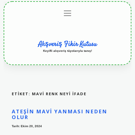
menüyü
Anasayfa
Gizlilik
Yasal
Hakkımızda
aç
Politikası
Uyarı
Alışveriş Fikir Kutusu
Keyifli alışveriş tüyolarıyla tanış!
ETIKET:
MAVI RENK NEYI IFADE
ATEŞIN MAVI YANMASI NEDEN
OLUR
Tarih: Ekim 20, 2024