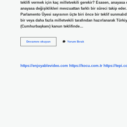
teklifi vermek için kaç milletvekili gerekir? Esasen, anayasa
anayasa değişiklikleri mevzuattan farklı bir süreci takip eder
Parlamento Üyesi sayısının üçte biri önce bir teklif sunmalıdır
bir veya daha fazla milletvekili tarafından hazırlanarak Tür
(Cumhurbaşkanı) kanun teklifinde…
Kanun
Devamını okuyun
Yorum Bırak
Teklifi
Vermek
Ne
Demek
https://enjoyablevideo.com
https://kocu.com.tr
https://tepi.c