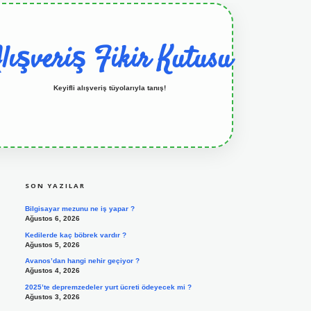
lışveriş Fikir Kutusu
Keyifli alışveriş tüyolarıyla tanış!
SIDEBAR
grandoperabet resmi sitesi
tulipbetgiris.org
SON YAZILAR
Bilgisayar mezunu ne iş yapar ?
Ağustos 6, 2026
Kedilerde kaç böbrek vardır ?
Ağustos 5, 2026
Avanos’dan hangi nehir geçiyor ?
Ağustos 4, 2026
2025’te depremzedeler yurt ücreti ödeyecek mi ?
Ağustos 3, 2026