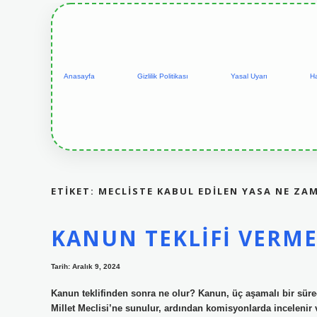
Anasayfa
Gizlilik Politikası
Yasal Uyarı
H
ETIKET:
MECLISTE KABUL EDILEN YASA NE ZA
KANUN TEKLIFI VERM
Tarih: Aralık 9, 2024
Kanun teklifinden sonra ne olur? Kanun, üç aşamalı bir süre
Millet Meclisi’ne sunulur, ardından komisyonlarda incelenir